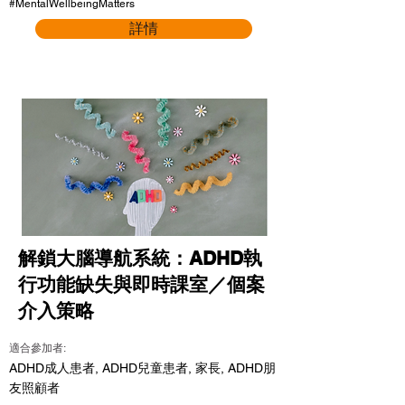
#MentalWellbeingMatters
詳情
解鎖大腦導航系統：ADHD執
行功能缺失與即時課室／個案
介入策略
適合參加者:
ADHD成人患者, ADHD兒童患者, 家長, ADHD朋
友照顧者