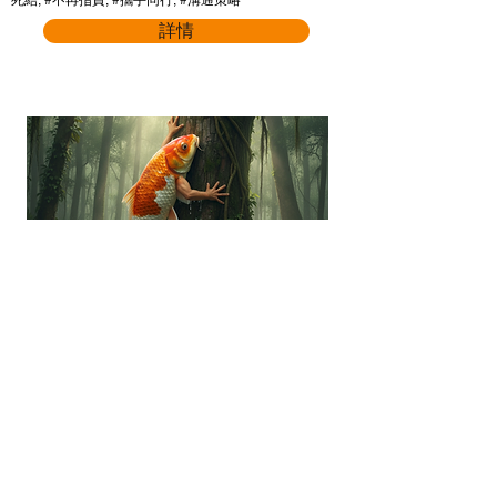
死結, #不再指責, #攜手同行, #溝通策略
詳情
“你會教魚仔爬樹嗎？”全新介
入模式以不同觀點去看ADHD
孩子
適合參加者:
ADHD兒童患者, ADHD專家, ADHD朋友照顧者,
家長, 教師, 特殊教育需要統籌主任, ESG/SDG/
D&I / Sustainability 從業員, SEN從業員, 社工