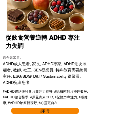
從飲食營養逆轉 ADHD 專注
力失調
適合參加者:
ADHD成人患者, 家長, ADHD專家, ADHD朋友照
顧者, 教師, 社工, SEN從業員, 特殊教育需要統籌
主任, ESG/SDG/ D&I / Sustainability 從業員,
ADHD兒童患者
#ADHD網絡研討會, #專注力提升, #認知控制, #神經發炎,
#ADHD整合醫學, #原花青素OPC, #記憶力專注力, #腦健
康, #ADHD治療新視野, #心靈更自在
詳情