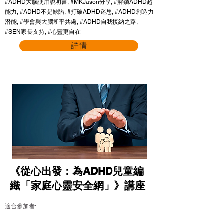
#ADHD大腦使用說明書, #MKJason分享, #解鎖ADHD超
能力, #ADHD不是缺陷, #打破ADHD迷思, #ADHD創造力
潛能, #學會與大腦和平共處, #ADHD自我接納之路,
#SEN家長支持, #心靈更自在
詳情
《從心出發：為ADHD兒童編
織「家庭心靈安全網」》講座
適合參加者: