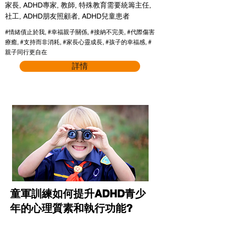
家長, ADHD專家, 教師, 特殊教育需要統籌主任,
社工, ADHD朋友照顧者, ADHD兒童患者
#情緒債止於我, #幸福親子關係, #接納不完美, #代際傷害
療癒, #支持而非消耗, #家長心靈成長, #孩子的幸福感, #
親子同行更自在
詳情
童軍訓練如何提升ADHD青少
年的心理質素和執行功能?