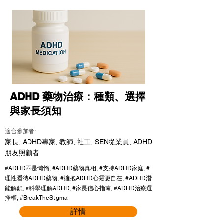
ADHD 藥物治療：種類、選擇
與家長須知
適合參加者:
家長, ADHD專家, 教師, 社工, SEN從業員, ADHD
朋友照顧者
#ADHD不是懶惰, #ADHD藥物真相, #支持ADHD家庭, #
理性看待ADHD藥物, #擁抱ADHD心靈更自在, #ADHD潛
能解鎖, #科學理解ADHD, #家長信心指南, #ADHD治療選
擇權, #BreakTheStigma
詳情