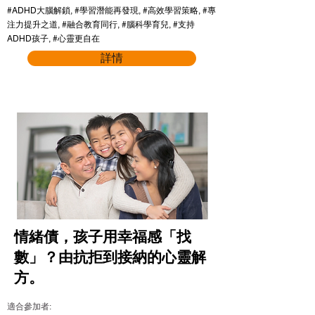
#ADHD大腦解鎖, #學習潛能再發現, #高效學習策略, #專
注力提升之道, #融合教育同行, #腦科學育兒, #支持
ADHD孩子, #心靈更自在
詳情
情緒債，孩子用幸福感「找
數」？由抗拒到接納的心靈解
方。
適合參加者: