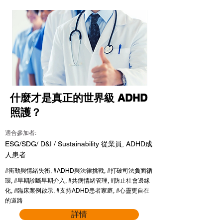
什麼才是真正的世界級 ADHD
照護？
適合參加者:
ESG/SDG/ D&I / Sustainability 從業員, ADHD成
人患者
#衝動與情緒失衡, #ADHD與法律挑戰, #打破司法負面循
環, #早期診斷早期介入, #共病情緒管理, #防止社會邊緣
化, #臨床案例啟示, #支持ADHD患者家庭, #心靈更自在
的道路
詳情