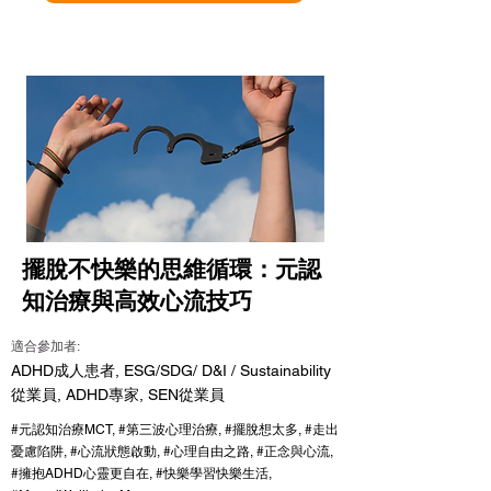
擺脫不快樂的思維循環：元認
知治療與高效心流技巧
適合參加者:
ADHD成人患者, ESG/SDG/ D&I / Sustainability
從業員, ADHD專家, SEN從業員
#元認知治療MCT, #第三波心理治療, #擺脫想太多, #走出
憂慮陷阱, #心流狀態啟動, #心理自由之路, #正念與心流,
#擁抱ADHD心靈更自在, #快樂學習快樂生活,