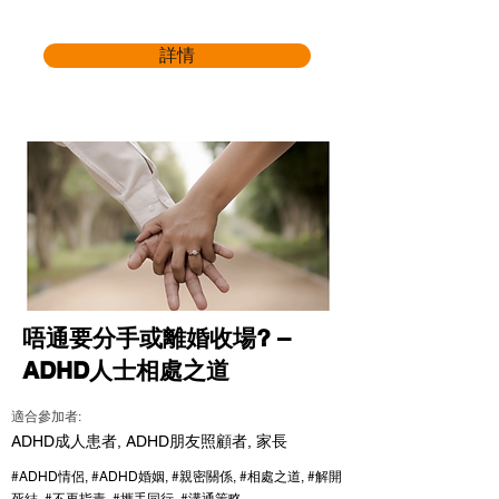
詳情
唔通要分手或離婚收場? –
ADHD人士相處之道
適合參加者:
ADHD成人患者, ADHD朋友照顧者, 家長
#ADHD情侶, #ADHD婚姻, #親密關係, #相處之道, #解開