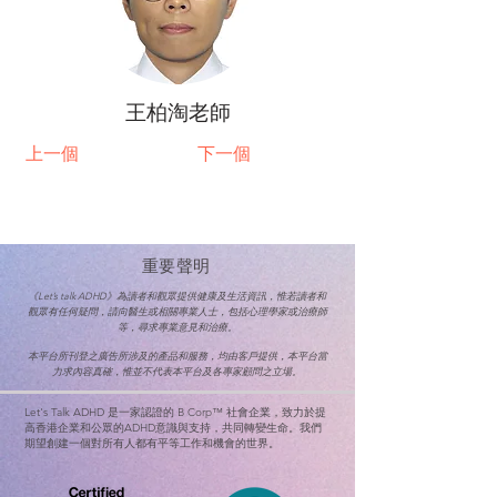
王柏淘老師
上一個
下一個
重要聲明
《Let’s talk ADHD》為讀者和觀眾提供健康及生活資訊，惟若讀者和
觀眾有任何疑問，請向醫生或相關專業人士，
包括心理學家或治療師
等，尋求專業意見和治療。
本平台所刊登之廣告所涉及的產品和服務，均由客戶提供，本平台當
力求內容真確，惟並不代表本平台及各專家顧問之立場。
Let's Talk ADHD 是一家認證的 B Corp™ 社會企業，致力於提
高香港企業和公眾的ADHD意識與支持，共同轉變生命。
我們
期望創建一個對所有人都有平等工作和機會的世界。