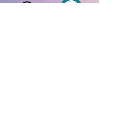
首​頁
ADHD網上測試
ADHD Awareness Week 25
有關 ADHD
聯絡我們
什麼是 ADHD
ADHD數據
特徵和症狀
正向特徵
治療方法
關於我們
​社會影響
工作參考
Let's Talk ADHD @ PresentationTech Limited
2025. 保留所有權利。