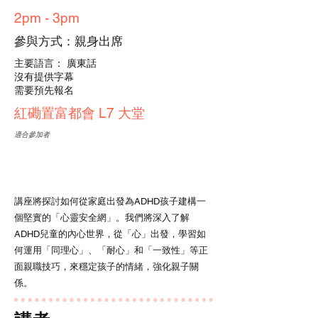
2pm - 3pm
參與方式：親身出席
主要語言： 廣東話
沒有提供字幕
需要預先報名
紅磡置富都會 L7 大堂
適合參加者
講座將探討如何從家庭出發為ADHD孩子建構一
個堅實的「心靈安全網」。我們將深入了解
ADHD兒童的內心世界，從「心」出發，學習如
何運用「同理心」、「耐心」和「一致性」等正
面親職技巧，來穩定孩子的情緒，強化親子關
係。