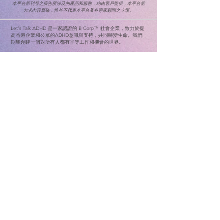
本平台所刊登之廣告所涉及的產品和服務，均由客戶提供，本平台當
力求內容真確，惟並不代表本平台及各專家顧問之立場。
Let's Talk ADHD 是一家認證的 B Corp™ 社會企業，致力於提
高香港企業和公眾的ADHD意識與支持，共同轉變生命。
我們
期望創建一個對所有人都有平等工作和機會的世界。
首​頁
ADHD網上測試
ADHD Awareness Week 25
有關 ADHD
聯絡我們
什麼是 ADHD
ADHD數據
特徵和症狀
正向特徵
治療方法