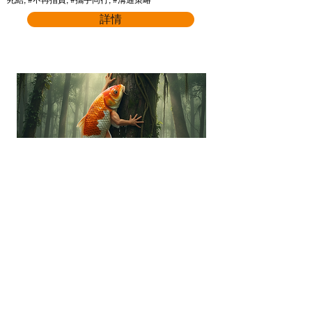
死結, #不再指責, #攜手同行, #溝通策略
詳情
“你會教魚仔爬樹嗎？”全新介
入模式以不同觀點去看ADHD
孩子
適合參加者:
ADHD兒童患者, ADHD專家, ADHD朋友照顧者,
家長, 教師, 特殊教育需要統籌主任, ESG/SDG/
D&I / Sustainability 從業員, SEN從業員, 社工