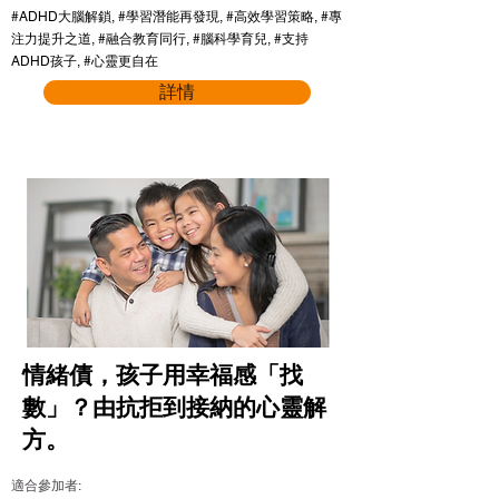
#ADHD大腦解鎖, #學習潛能再發現, #高效學習策略, #專
注力提升之道, #融合教育同行, #腦科學育兒, #支持
ADHD孩子, #心靈更自在
詳情
情緒債，孩子用幸福感「找
數」？由抗拒到接納的心靈解
方。
適合參加者: