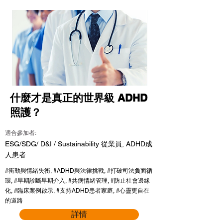
什麼才是真正的世界級 ADHD
照護？
適合參加者:
ESG/SDG/ D&I / Sustainability 從業員, ADHD成
人患者
#衝動與情緒失衡, #ADHD與法律挑戰, #打破司法負面循
環, #早期診斷早期介入, #共病情緒管理, #防止社會邊緣
化, #臨床案例啟示, #支持ADHD患者家庭, #心靈更自在
的道路
詳情