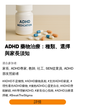
ADHD 藥物治療：種類、選擇
與家長須知
適合參加者:
家長, ADHD專家, 教師, 社工, SEN從業員, ADHD
朋友照顧者
#ADHD不是懶惰, #ADHD藥物真相, #支持ADHD家庭, #
理性看待ADHD藥物, #擁抱ADHD心靈更自在, #ADHD潛
能解鎖, #科學理解ADHD, #家長信心指南, #ADHD治療選
擇權, #BreakTheStigma
詳情