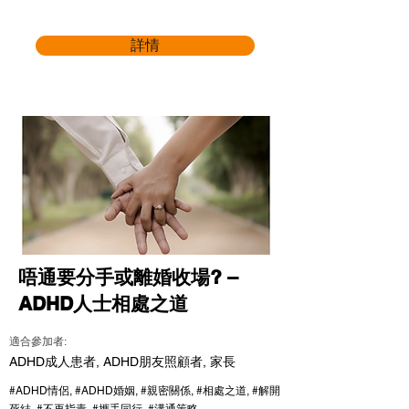
詳情
唔通要分手或離婚收場? –
ADHD人士相處之道
適合參加者:
ADHD成人患者, ADHD朋友照顧者, 家長
#ADHD情侶, #ADHD婚姻, #親密關係, #相處之道, #解開