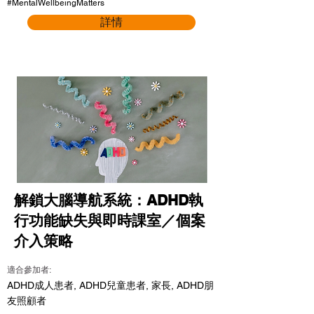
#MentalWellbeingMatters
詳情
解鎖大腦導航系統：ADHD執
行功能缺失與即時課室／個案
介入策略
適合參加者:
ADHD成人患者, ADHD兒童患者, 家長, ADHD朋
友照顧者