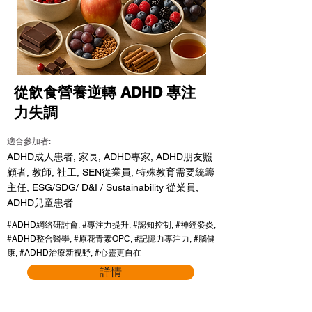
從飲食營養逆轉 ADHD 專注
力失調
適合參加者:
ADHD成人患者, 家長, ADHD專家, ADHD朋友照
顧者, 教師, 社工, SEN從業員, 特殊教育需要統籌
主任, ESG/SDG/ D&I / Sustainability 從業員,
ADHD兒童患者
#ADHD網絡研討會, #專注力提升, #認知控制, #神經發炎,
#ADHD整合醫學, #原花青素OPC, #記憶力專注力, #腦健
康, #ADHD治療新視野, #心靈更自在
詳情