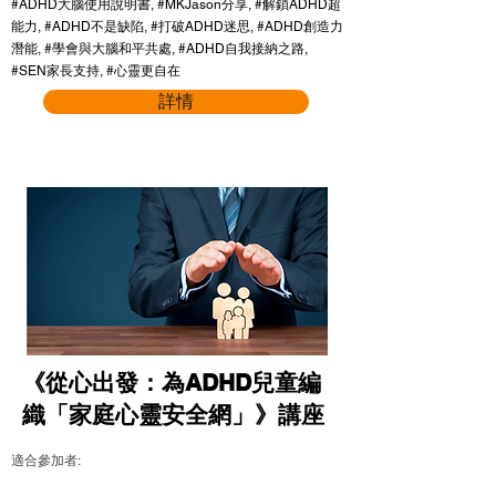
#ADHD大腦使用說明書, #MKJason分享, #解鎖ADHD超
能力, #ADHD不是缺陷, #打破ADHD迷思, #ADHD創造力
潛能, #學會與大腦和平共處, #ADHD自我接納之路,
#SEN家長支持, #心靈更自在
詳情
《從心出發：為ADHD兒童編
織「家庭心靈安全網」》講座
適合參加者: