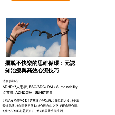
擺脫不快樂的思維循環：元認
知治療與高效心流技巧
適合參加者:
ADHD成人患者, ESG/SDG/ D&I / Sustainability
從業員, ADHD專家, SEN從業員
#元認知治療MCT, #第三波心理治療, #擺脫想太多, #走出
憂慮陷阱, #心流狀態啟動, #心理自由之路, #正念與心流,
#擁抱ADHD心靈更自在, #快樂學習快樂生活,