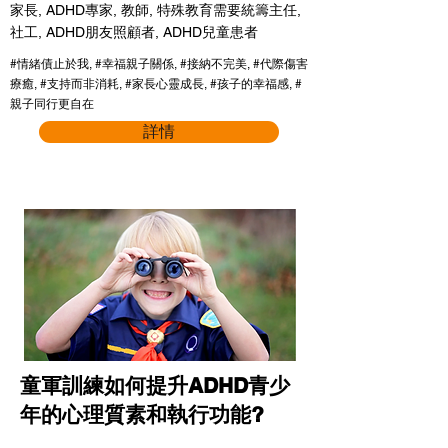
家長, ADHD專家, 教師, 特殊教育需要統籌主任,
社工, ADHD朋友照顧者, ADHD兒童患者
#情緒債止於我, #幸福親子關係, #接納不完美, #代際傷害
療癒, #支持而非消耗, #家長心靈成長, #孩子的幸福感, #
親子同行更自在
詳情
童軍訓練如何提升ADHD青少
年的心理質素和執行功能?