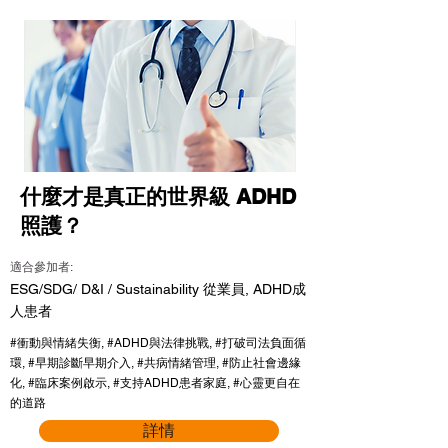
什麼才是真正的世界級 ADHD
照護？
適合參加者:
ESG/SDG/ D&I / Sustainability 從業員, ADHD成
人患者
#衝動與情緒失衡, #ADHD與法律挑戰, #打破司法負面循
環, #早期診斷早期介入, #共病情緒管理, #防止社會邊緣
化, #臨床案例啟示, #支持ADHD患者家庭, #心靈更自在
的道路
詳情