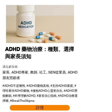
ADHD 藥物治療：種類、選擇
與家長須知
適合參加者:
家長, ADHD專家, 教師, 社工, SEN從業員, ADHD
朋友照顧者
#ADHD不是懶惰, #ADHD藥物真相, #支持ADHD家庭, #
理性看待ADHD藥物, #擁抱ADHD心靈更自在, #ADHD潛
能解鎖, #科學理解ADHD, #家長信心指南, #ADHD治療選
擇權, #BreakTheStigma
詳情