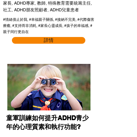
家長, ADHD專家, 教師, 特殊教育需要統籌主任,
社工, ADHD朋友照顧者, ADHD兒童患者
#情緒債止於我, #幸福親子關係, #接納不完美, #代際傷害
療癒, #支持而非消耗, #家長心靈成長, #孩子的幸福感, #
親子同行更自在
詳情
童軍訓練如何提升ADHD青少
年的心理質素和執行功能?