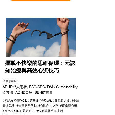
擺脫不快樂的思維循環：元認
知治療與高效心流技巧
適合參加者:
ADHD成人患者, ESG/SDG/ D&I / Sustainability
從業員, ADHD專家, SEN從業員
#元認知治療MCT, #第三波心理治療, #擺脫想太多, #走出
憂慮陷阱, #心流狀態啟動, #心理自由之路, #正念與心流,
#擁抱ADHD心靈更自在, #快樂學習快樂生活,