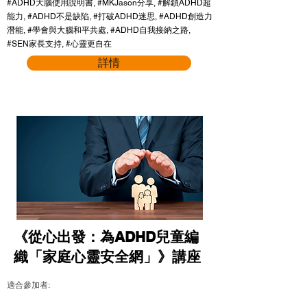
#ADHD大腦使用說明書, #MKJason分享, #解鎖ADHD超
能力, #ADHD不是缺陷, #打破ADHD迷思, #ADHD創造力
潛能, #學會與大腦和平共處, #ADHD自我接納之路,
#SEN家長支持, #心靈更自在
詳情
《從心出發：為ADHD兒童編
織「家庭心靈安全網」》講座
適合參加者: