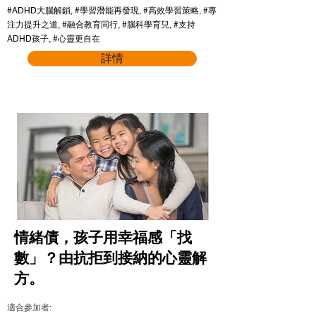
#ADHD大腦解鎖, #學習潛能再發現, #高效學習策略, #專
注力提升之道, #融合教育同行, #腦科學育兒, #支持
ADHD孩子, #心靈更自在
詳情
情緒債，孩子用幸福感「找
數」？由抗拒到接納的心靈解
方。
適合參加者: