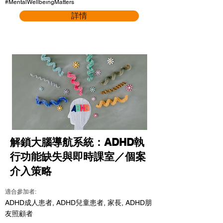
#MentalWellbeingMatters
詳情
解鎖大腦導航系統：ADHD執
行功能缺失與即時課室／個案
介入策略
適合參加者:
ADHD成人患者, ADHD兒童患者, 家長, ADHD朋
友照顧者