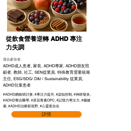
從飲食營養逆轉 ADHD 專注
力失調
適合參加者:
ADHD成人患者, 家長, ADHD專家, ADHD朋友照
顧者, 教師, 社工, SEN從業員, 特殊教育需要統籌
主任, ESG/SDG/ D&I / Sustainability 從業員,
ADHD兒童患者
#ADHD網絡研討會, #專注力提升, #認知控制, #神經發炎,
#ADHD整合醫學, #原花青素OPC, #記憶力專注力, #腦健
康, #ADHD治療新視野, #心靈更自在
詳情