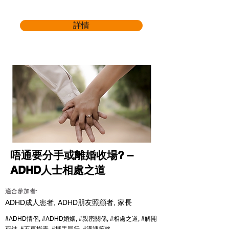
詳情
唔通要分手或離婚收場? –
ADHD人士相處之道
適合參加者:
ADHD成人患者, ADHD朋友照顧者, 家長
#ADHD情侶, #ADHD婚姻, #親密關係, #相處之道, #解開