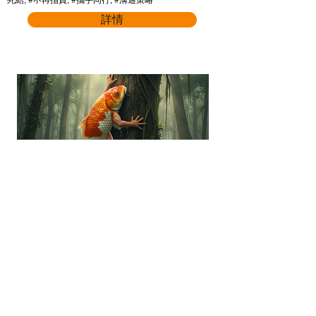
死結, #不再指責, #攜手同行, #溝通策略
詳情
“你會教魚仔爬樹嗎？”全新介
入模式以不同觀點去看ADHD
孩子
適合參加者:
ADHD兒童患者, ADHD專家, ADHD朋友照顧者,
家長, 教師, 特殊教育需要統籌主任, ESG/SDG/
D&I / Sustainability 從業員, SEN從業員, 社工