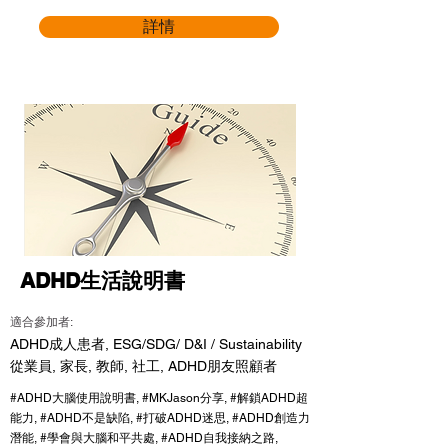
詳情
ADHD生活說明書
適合參加者:
ADHD成人患者, ESG/SDG/ D&I / Sustainability
從業員, 家長, 教師, 社工, ADHD朋友照顧者
#ADHD大腦使用說明書, #MKJason分享, #解鎖ADHD超
能力, #ADHD不是缺陷, #打破ADHD迷思, #ADHD創造力
潛能, #學會與大腦和平共處, #ADHD自我接納之路,