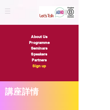
About Us
Programme
Seminars
Speakers
Partners
Sign up
​講座詳情