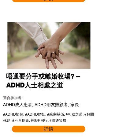
唔通要分手或離婚收場? –
ADHD人士相處之道
適合參加者:
ADHD成人患者, ADHD朋友照顧者, 家長
#ADHD情侶, #ADHD婚姻, #親密關係, #相處之道, #解開
死結, #不再指責, #攜手同行, #溝通策略
詳情