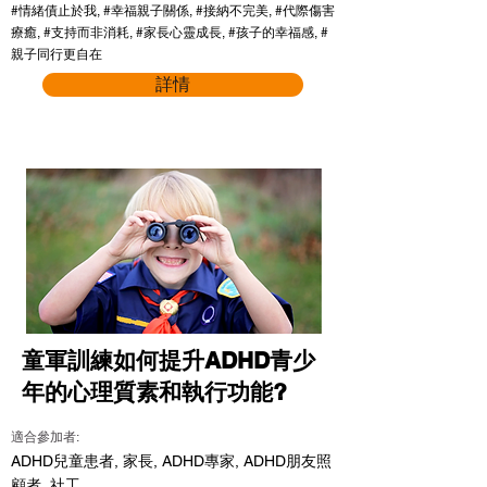
#情緒債止於我, #幸福親子關係, #接納不完美, #代際傷害
療癒, #支持而非消耗, #家長心靈成長, #孩子的幸福感, #
親子同行更自在
詳情
童軍訓練如何提升ADHD青少
年的心理質素和執行功能?
適合參加者:
ADHD兒童患者, 家長, ADHD專家, ADHD朋友照
顧者, 社工