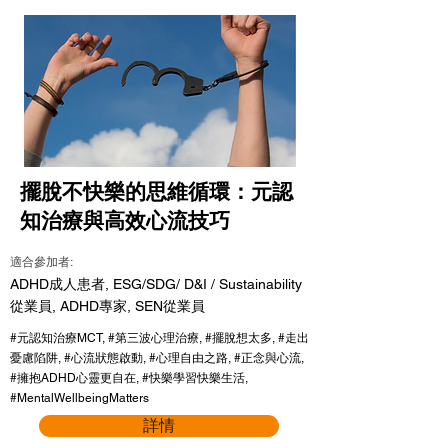
擺脫不快樂的思維循環：元認
知治療與高效心流技巧
適合參加者:
ADHD成人患者, ESG/SDG/ D&I / Sustainability
從業員, ADHD專家, SEN從業員
#元認知治療MCT, #第三波心理治療, #擺脫想太多, #走出
憂慮陷阱, #心流狀態啟動, #心理自由之路, #正念與心流,
#擁抱ADHD心靈更自在, #快樂學習快樂生活,
#MentalWellbeingMatters
詳情