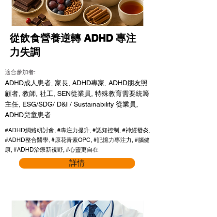
從飲食營養逆轉 ADHD 專注
力失調
適合參加者:
ADHD成人患者, 家長, ADHD專家, ADHD朋友照
顧者, 教師, 社工, SEN從業員, 特殊教育需要統籌
主任, ESG/SDG/ D&I / Sustainability 從業員,
ADHD兒童患者
#ADHD網絡研討會, #專注力提升, #認知控制, #神經發炎,
#ADHD整合醫學, #原花青素OPC, #記憶力專注力, #腦健
康, #ADHD治療新視野, #心靈更自在
詳情