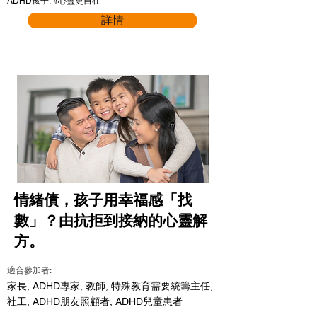
ADHD孩子, #心靈更自在
詳情
情緒債，孩子用幸福感「找
數」？由抗拒到接納的心靈解
方。
適合參加者:
家長, ADHD專家, 教師, 特殊教育需要統籌主任,
社工, ADHD朋友照顧者, ADHD兒童患者