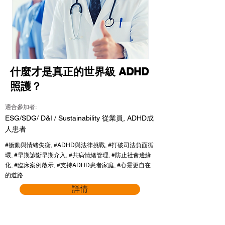
什麼才是真正的世界級 ADHD
照護？
適合參加者:
ESG/SDG/ D&I / Sustainability 從業員, ADHD成
人患者
#衝動與情緒失衡, #ADHD與法律挑戰, #打破司法負面循
環, #早期診斷早期介入, #共病情緒管理, #防止社會邊緣
化, #臨床案例啟示, #支持ADHD患者家庭, #心靈更自在
的道路
詳情