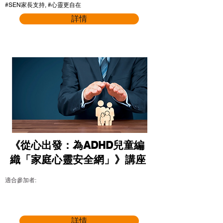
#SEN家長支持, #心靈更自在
詳情
《從心出發：為ADHD兒童編
織「家庭心靈安全網」》講座
適合參加者:
詳情