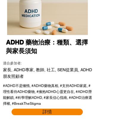
ADHD 藥物治療：種類、選擇
與家長須知
適合參加者:
家長, ADHD專家, 教師, 社工, SEN從業員, ADHD
朋友照顧者
#ADHD不是懶惰, #ADHD藥物真相, #支持ADHD家庭, #
理性看待ADHD藥物, #擁抱ADHD心靈更自在, #ADHD潛
能解鎖, #科學理解ADHD, #家長信心指南, #ADHD治療選
擇權, #BreakTheStigma
詳情