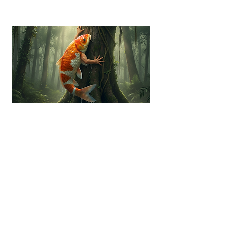
“你會教魚仔爬樹嗎？”全新介
入模式以不同觀點去看ADHD
孩子
適合參加者:
ADHD兒童患者, ADHD專家, ADHD朋友照顧者,
家長, 教師, 特殊教育需要統籌主任, ESG/SDG/
D&I / Sustainability 從業員, SEN從業員, 社工