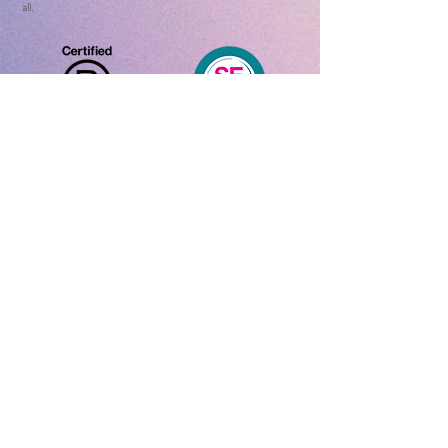
all.
Home
ADHD Online Test
ADHD Awareness Week 25
About ADHD
Contact Us
What is ADHD
ADHD Data
Features and
Symptoms
Positive
Features
Treatment
Method
About U
s
Social Impact