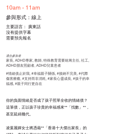
10am - 11am
參與形式：線上
主要語言： 廣東話
沒有提供字幕
需要預先報名
適合參加者
家長, ADHD專家, 教師, 特殊教育需要統籌主任, 社工,
ADHD朋友照顧者, ADHD兒童患者
#情緒債止於我, #幸福親子關係, #接納不完美, #代際
傷害療癒, #支持而非消耗, #家長心靈成長, #孩子的幸
福感, #親子同行更自在
你的負面情緒是否成了孩子照單全收的情緒債？
這筆債，正以孩子珍貴的幸福感來**「找數」**，
甚至延綿幾代。
凌葉麗嬋女士將憑藉**「香港十大傑出家長」的