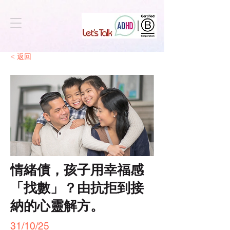
< 返回
情緒債，孩子用幸福感
「找數」？由抗拒到接
納的心靈解方。
31/10/25