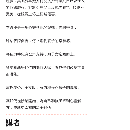
經驗，真誠分享她如何從抗拒到接納自己及子女
的心路歷程。她將引導父母反觀內在**、接納不
完美，從根源上停止情緒傷害。
本講座是一場心靈轉化的契機，你將學會：
終結代際傷害，停止消耗孩子的幸福感。
將精力轉化為全力支持，助子女迎難而上。
發掘和栽培他們的獨特天賦，看見他們改變世界
的潛能。
當外界否定子女時，有力地保存孩子的尊嚴。
讓我們從接納開始，為自己和孩子找到心靈解
方，成就更幸福的親子關係！
講者