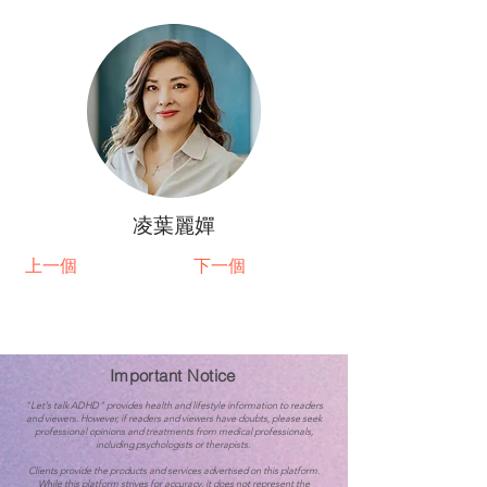
凌葉麗嬋
上一個
下一個
Important Notice
"Let's talk ADHD" provides health and lifestyle information to readers
and viewers. However, if readers and viewers have doubts, please seek
professional opinions and treatments from medical professionals,
including psychologists or therapists.
Clients provide the products and services advertised on this platform.
While this platform strives for accuracy, it does not represent the