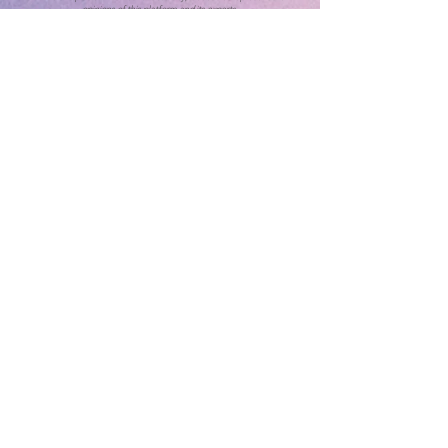
opinions of this platform and its experts.
Let's Talk ADHD is a Certified B Corporation™, dedicated to
elevating ADHD awareness and support within Hong Kong's
enterprises and the public, collectively transforming lives. We
envision a world with equal work opportunities and access for
all.
Home
ADHD Online Test
ADHD Awareness Week 25
About ADHD
Contact Us
What is ADHD
ADHD Data
Features and
Symptoms
Positive
Features