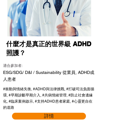
什麼才是真正的世界級 ADHD
照護？
適合參加者:
ESG/SDG/ D&I / Sustainability 從業員, ADHD成
人患者
#衝動與情緒失衡, #ADHD與法律挑戰, #打破司法負面循
環, #早期診斷早期介入, #共病情緒管理, #防止社會邊緣
化, #臨床案例啟示, #支持ADHD患者家庭, #心靈更自在
的道路
詳情