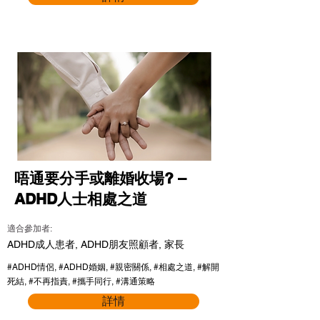
唔通要分手或離婚收場? –
ADHD人士相處之道
適合參加者:
ADHD成人患者, ADHD朋友照顧者, 家長
#ADHD情侶, #ADHD婚姻, #親密關係, #相處之道, #解開
死結, #不再指責, #攜手同行, #溝通策略
詳情