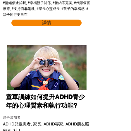
#情緒債止於我, #幸福親子關係, #接納不完美, #代際傷害
療癒, #支持而非消耗, #家長心靈成長, #孩子的幸福感, #
親子同行更自在
詳情
童軍訓練如何提升ADHD青少
年的心理質素和執行功能?
適合參加者:
ADHD兒童患者, 家長, ADHD專家, ADHD朋友照
顧者, 社工