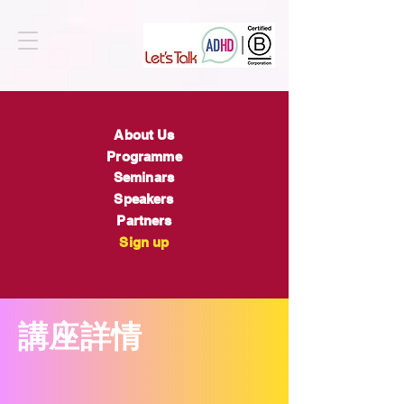
About Us
Programme
Seminars
Speakers
Partners
Sign up
​講座詳情