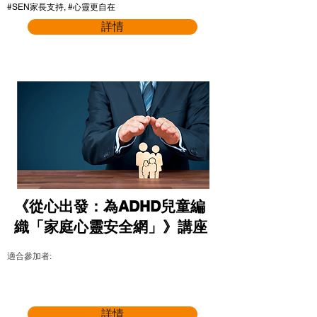
#SEN家長支持, #心靈更自在
詳情
《從心出發：為ADHD兒童編
織「家庭心靈安全網」》講座
適合參加者:
詳情