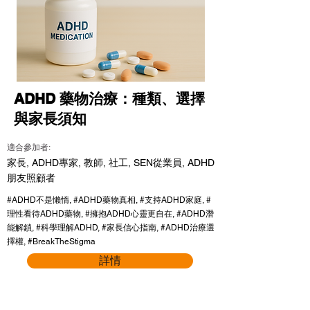
ADHD 藥物治療：種類、選擇
與家長須知
適合參加者:
家長, ADHD專家, 教師, 社工, SEN從業員, ADHD
朋友照顧者
#ADHD不是懶惰, #ADHD藥物真相, #支持ADHD家庭, #
理性看待ADHD藥物, #擁抱ADHD心靈更自在, #ADHD潛
能解鎖, #科學理解ADHD, #家長信心指南, #ADHD治療選
擇權, #BreakTheStigma
詳情