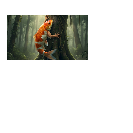
“你會教魚仔爬樹嗎？”全新介
入模式以不同觀點去看ADHD
孩子
適合參加者:
ADHD兒童患者, ADHD專家, ADHD朋友照顧者,
家長, 教師, 特殊教育需要統籌主任, ESG/SDG/
D&I / Sustainability 從業員, SEN從業員, 社工