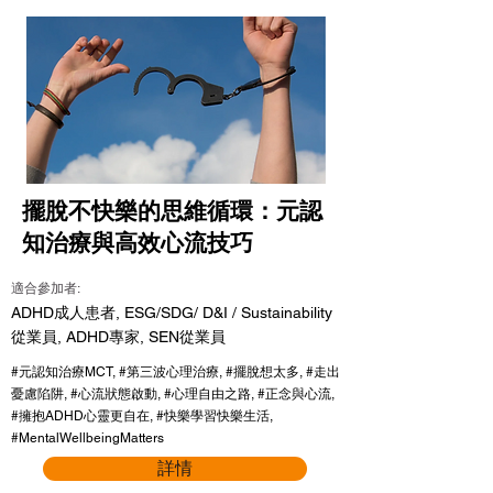
擺脫不快樂的思維循環：元認
知治療與高效心流技巧
適合參加者:
ADHD成人患者, ESG/SDG/ D&I / Sustainability
從業員, ADHD專家, SEN從業員
#元認知治療MCT, #第三波心理治療, #擺脫想太多, #走出
憂慮陷阱, #心流狀態啟動, #心理自由之路, #正念與心流,
#擁抱ADHD心靈更自在, #快樂學習快樂生活,
#MentalWellbeingMatters
詳情