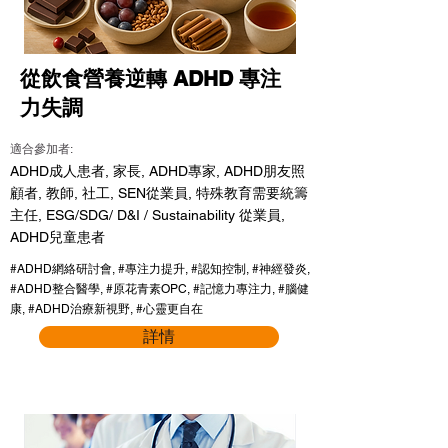
從飲食營養逆轉 ADHD 專注
力失調
適合參加者:
ADHD成人患者, 家長, ADHD專家, ADHD朋友照
顧者, 教師, 社工, SEN從業員, 特殊教育需要統籌
主任, ESG/SDG/ D&I / Sustainability 從業員,
ADHD兒童患者
#ADHD網絡研討會, #專注力提升, #認知控制, #神經發炎,
#ADHD整合醫學, #原花青素OPC, #記憶力專注力, #腦健
康, #ADHD治療新視野, #心靈更自在
詳情