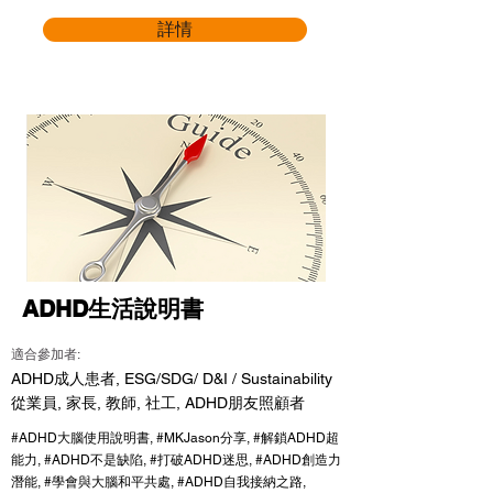
詳情
ADHD生活說明書
適合參加者:
ADHD成人患者, ESG/SDG/ D&I / Sustainability
從業員, 家長, 教師, 社工, ADHD朋友照顧者
#ADHD大腦使用說明書, #MKJason分享, #解鎖ADHD超
能力, #ADHD不是缺陷, #打破ADHD迷思, #ADHD創造力
潛能, #學會與大腦和平共處, #ADHD自我接納之路,