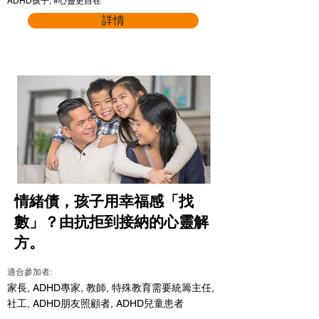
ADHD孩子, #心靈更自在
詳情
情緒債，孩子用幸福感「找
數」？由抗拒到接納的心靈解
方。
適合參加者:
家長, ADHD專家, 教師, 特殊教育需要統籌主任,
社工, ADHD朋友照顧者, ADHD兒童患者