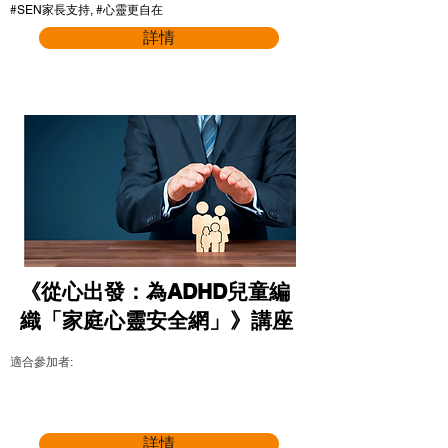
#SEN家長支持, #心靈更自在
詳情
《從心出發：為ADHD兒童編
織「家庭心靈安全網」》講座
適合參加者:
詳情