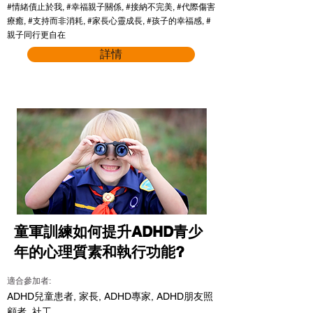
#情緒債止於我, #幸福親子關係, #接納不完美, #代際傷害
療癒, #支持而非消耗, #家長心靈成長, #孩子的幸福感, #
親子同行更自在
詳情
童軍訓練如何提升ADHD青少
年的心理質素和執行功能?
適合參加者:
ADHD兒童患者, 家長, ADHD專家, ADHD朋友照
顧者, 社工