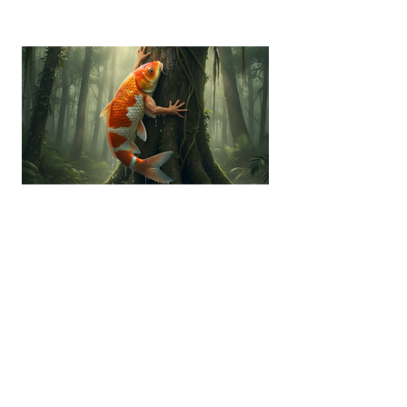
“你會教魚仔爬樹嗎？”全新介
入模式以不同觀點去看ADHD
孩子
適合參加者:
ADHD兒童患者, ADHD專家, ADHD朋友照顧者,
家長, 教師, 特殊教育需要統籌主任, ESG/SDG/
D&I / Sustainability 從業員, SEN從業員, 社工