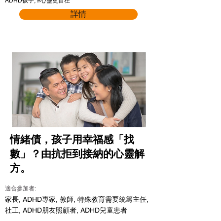
ADHD孩子, #心靈更自在
詳情
情緒債，孩子用幸福感「找
數」？由抗拒到接納的心靈解
方。
適合參加者:
家長, ADHD專家, 教師, 特殊教育需要統籌主任,
社工, ADHD朋友照顧者, ADHD兒童患者