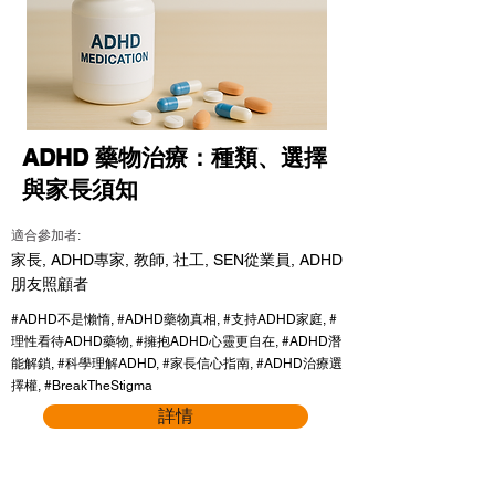
ADHD 藥物治療：種類、選擇
與家長須知
適合參加者:
家長, ADHD專家, 教師, 社工, SEN從業員, ADHD
朋友照顧者
#ADHD不是懶惰, #ADHD藥物真相, #支持ADHD家庭, #
理性看待ADHD藥物, #擁抱ADHD心靈更自在, #ADHD潛
能解鎖, #科學理解ADHD, #家長信心指南, #ADHD治療選
擇權, #BreakTheStigma
詳情