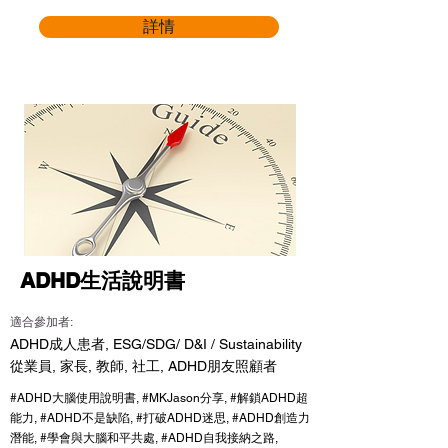
詳情
ADHD生活說明書
適合參加者:
ADHD成人患者, ESG/SDG/ D&I / Sustainability
從業員, 家長, 教師, 社工, ADHD朋友照顧者
#ADHD大腦使用說明書, #MKJason分享, #解鎖ADHD超
能力, #ADHD不是缺陷, #打破ADHD迷思, #ADHD創造力
潛能, #學會與大腦和平共處, #ADHD自我接納之路,