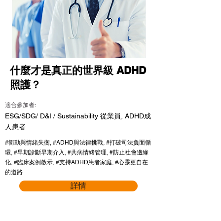
什麼才是真正的世界級 ADHD
照護？
適合參加者:
ESG/SDG/ D&I / Sustainability 從業員, ADHD成
人患者
#衝動與情緒失衡, #ADHD與法律挑戰, #打破司法負面循
環, #早期診斷早期介入, #共病情緒管理, #防止社會邊緣
化, #臨床案例啟示, #支持ADHD患者家庭, #心靈更自在
的道路
詳情