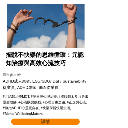
擺脫不快樂的思維循環：元認
知治療與高效心流技巧
適合參加者:
ADHD成人患者, ESG/SDG/ D&I / Sustainability
從業員, ADHD專家, SEN從業員
#元認知治療MCT, #第三波心理治療, #擺脫想太多, #走出
憂慮陷阱, #心流狀態啟動, #心理自由之路, #正念與心流,
#擁抱ADHD心靈更自在, #快樂學習快樂生活,
#MentalWellbeingMatters
詳情