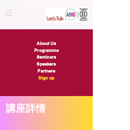
About Us
Programme
Seminars
Speakers
Partners
Sign up
​講座詳情