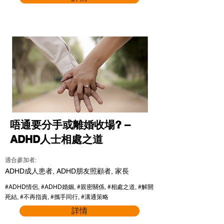
唔通要分手或離婚收場? –
ADHD人士相處之道
適合參加者:
ADHD成人患者, ADHD朋友照顧者, 家長
#ADHD情侶, #ADHD婚姻, #親密關係, #相處之道, #解開
死結, #不再指責, #攜手同行, #溝通策略
詳情