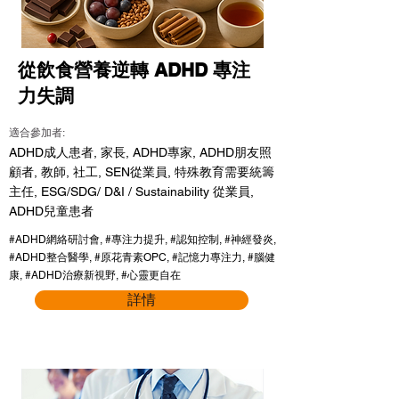
從飲食營養逆轉 ADHD 專注
力失調
適合參加者:
ADHD成人患者, 家長, ADHD專家, ADHD朋友照
顧者, 教師, 社工, SEN從業員, 特殊教育需要統籌
主任, ESG/SDG/ D&I / Sustainability 從業員,
ADHD兒童患者
#ADHD網絡研討會, #專注力提升, #認知控制, #神經發炎,
#ADHD整合醫學, #原花青素OPC, #記憶力專注力, #腦健
康, #ADHD治療新視野, #心靈更自在
詳情