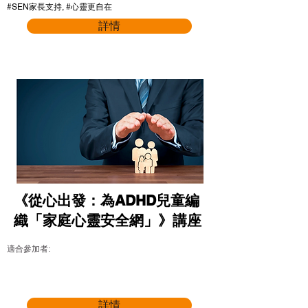
#SEN家長支持, #心靈更自在
詳情
《從心出發：為ADHD兒童編
織「家庭心靈安全網」》講座
適合參加者:
詳情