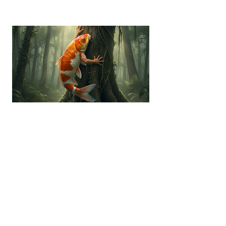
“你會教魚仔爬樹嗎？”全新介
入模式以不同觀點去看ADHD
孩子
適合參加者:
ADHD兒童患者, ADHD專家, ADHD朋友照顧者,
家長, 教師, 特殊教育需要統籌主任, ESG/SDG/
D&I / Sustainability 從業員, SEN從業員, 社工