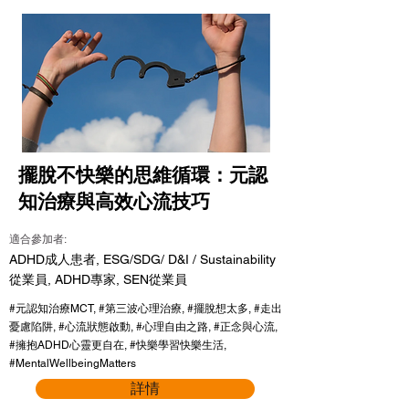
擺脫不快樂的思維循環：元認
知治療與高效心流技巧
適合參加者:
ADHD成人患者, ESG/SDG/ D&I / Sustainability
從業員, ADHD專家, SEN從業員
#元認知治療MCT, #第三波心理治療, #擺脫想太多, #走出
憂慮陷阱, #心流狀態啟動, #心理自由之路, #正念與心流,
#擁抱ADHD心靈更自在, #快樂學習快樂生活,
#MentalWellbeingMatters
詳情