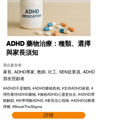
ADHD 藥物治療：種類、選擇
與家長須知
適合參加者:
家長, ADHD專家, 教師, 社工, SEN從業員, ADHD
朋友照顧者
#ADHD不是懶惰, #ADHD藥物真相, #支持ADHD家庭, #
理性看待ADHD藥物, #擁抱ADHD心靈更自在, #ADHD潛
能解鎖, #科學理解ADHD, #家長信心指南, #ADHD治療選
擇權, #BreakTheStigma
詳情