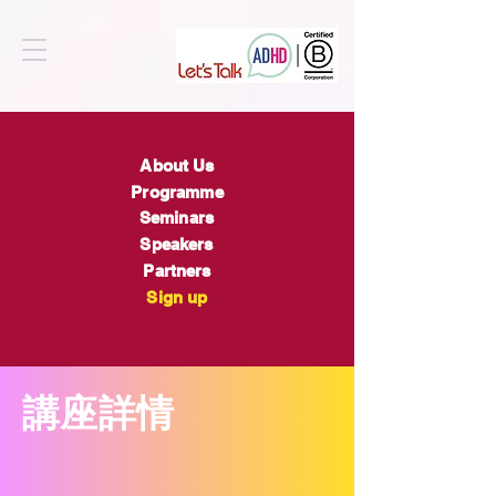
About Us
Programme
Seminars
Speakers
Partners
Sign up
​講座詳情