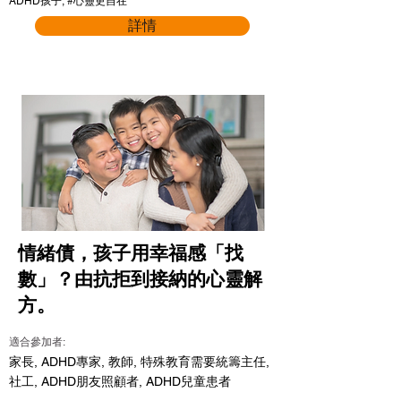
ADHD孩子, #心靈更自在
詳情
情緒債，孩子用幸福感「找
數」？由抗拒到接納的心靈解
方。
適合參加者:
家長, ADHD專家, 教師, 特殊教育需要統籌主任,
社工, ADHD朋友照顧者, ADHD兒童患者