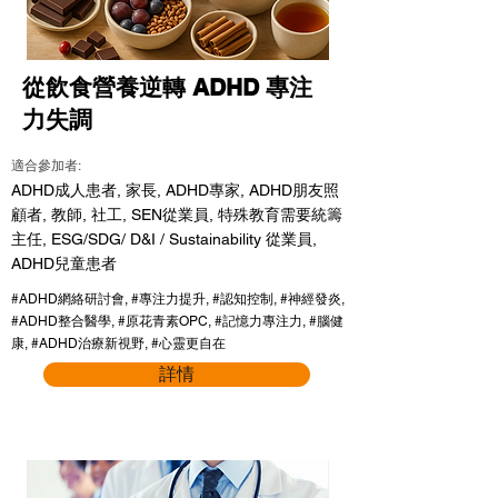
從飲食營養逆轉 ADHD 專注
力失調
適合參加者:
ADHD成人患者, 家長, ADHD專家, ADHD朋友照
顧者, 教師, 社工, SEN從業員, 特殊教育需要統籌
主任, ESG/SDG/ D&I / Sustainability 從業員,
ADHD兒童患者
#ADHD網絡研討會, #專注力提升, #認知控制, #神經發炎,
#ADHD整合醫學, #原花青素OPC, #記憶力專注力, #腦健
康, #ADHD治療新視野, #心靈更自在
詳情