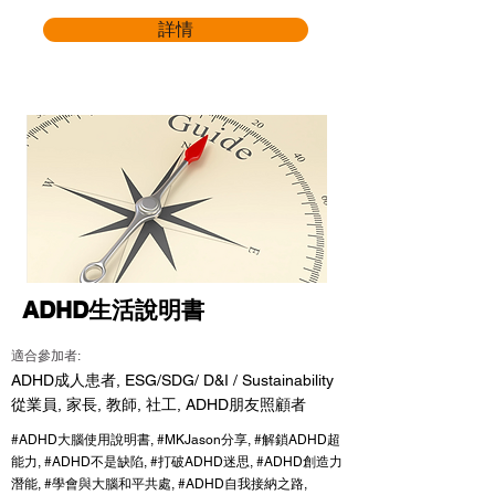
詳情
ADHD生活說明書
適合參加者:
ADHD成人患者, ESG/SDG/ D&I / Sustainability
從業員, 家長, 教師, 社工, ADHD朋友照顧者
#ADHD大腦使用說明書, #MKJason分享, #解鎖ADHD超
能力, #ADHD不是缺陷, #打破ADHD迷思, #ADHD創造力
潛能, #學會與大腦和平共處, #ADHD自我接納之路,