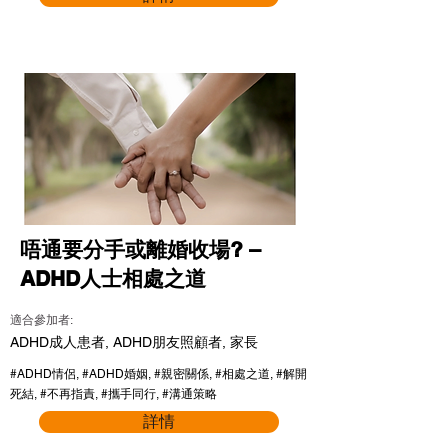
唔通要分手或離婚收場? –
ADHD人士相處之道
適合參加者:
ADHD成人患者, ADHD朋友照顧者, 家長
#ADHD情侶, #ADHD婚姻, #親密關係, #相處之道, #解開
死結, #不再指責, #攜手同行, #溝通策略
詳情