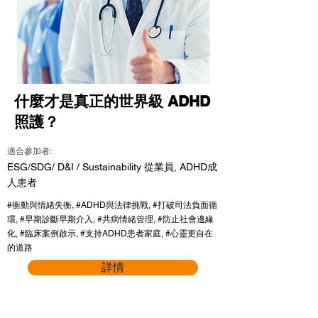
什麼才是真正的世界級 ADHD
照護？
適合參加者:
ESG/SDG/ D&I / Sustainability 從業員, ADHD成
人患者
#衝動與情緒失衡, #ADHD與法律挑戰, #打破司法負面循
環, #早期診斷早期介入, #共病情緒管理, #防止社會邊緣
化, #臨床案例啟示, #支持ADHD患者家庭, #心靈更自在
的道路
詳情