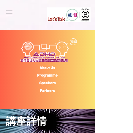
About Us
Programme
Speakers
Partners
​講座詳情