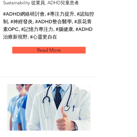
Sustainability 從業員, ADHD兒童患者
#ADHD網絡研討會, #專注力提升, #認知控
制, #神經發炎, #ADHD整合醫學, #原花青
素OPC, #記憶力專注力, #腦健康, #ADHD
治療新視野, #心靈更自在
Read More