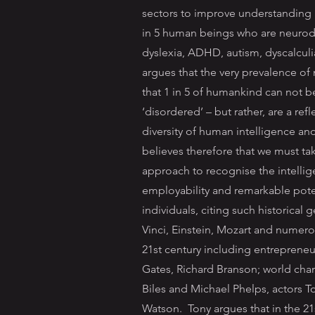
sectors to improve understanding 
in 5 human beings who are neurodi
dyslexia, ADHD, autism, dyscalculi
argues that the very prevalence of 
that 1 in 5 of humankind can not be
‘disordered’ – but rather, are a refl
diversity of human intelligence and
believes therefore that we must ta
approach to recognise the intellige
employability and remarkable pote
individuals, citing such historical
Vinci, Einstein, Mozart and numero
21st century including entrepreneur
Gates, Richard Branson; world ch
Biles and Michael Phelps, actors
Watson. Tony argues that in the 21