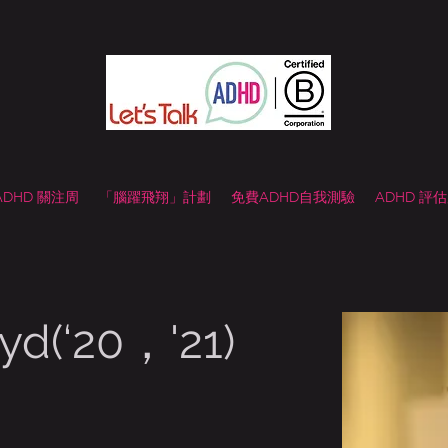
 ADHD 關注周
「腦躍飛翔」計劃
免費ADHD自我測驗
ADHD 評
oyd(‘20，'21)