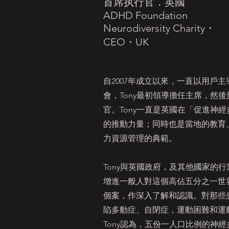
首席执行官．英國
ADHD Foundation
Neurodiversity Charity・
CEO・UK
自2007年成立以來，一直以用戶
會，Tony最初領導擔任主席，然後
官。Tony一直是英國在「促進神
的推動力量；同時也是當地的教育
力資源管理的典範。
Tony與英國政府，及其他國家的
增進一般人對這個高佔五分之一世
個案，作深入了解和認識。對那些
陷多動症、自閉症，運動困難和運
Tony認為，五份一人口比例的神