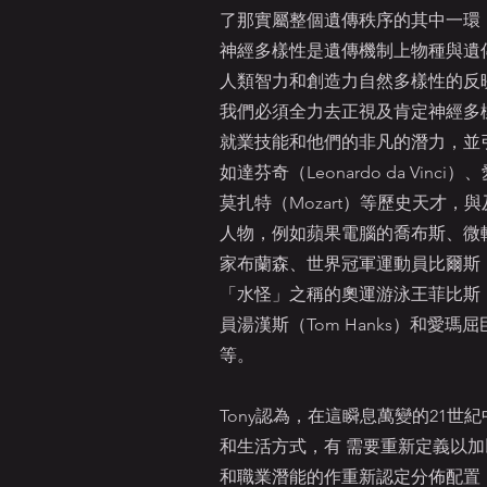
了那實屬整個遺傳秩序的其中一環
神經多樣性是遺傳機制上物種與遺
人類智力和創造力自然多樣性的反映
我們必須全力去正視及肯定神經多
就業技能和他們的非凡的潛力，並
如達芬奇（Leonardo da Vinci）
莫扎特（Mozart）等歷史天才，
人物，例如蘋果電腦的喬布斯、微
家布蘭森、世界冠軍運動員比爾斯（Sim
「水怪」之稱的奧運游泳王菲比斯（Mic
員湯漢斯（Tom Hanks）和愛瑪屈臣
等。
Tony認為，在這瞬息萬變的21世
和生活方式，有 需要重新定義以
和職業潛能的作重新認定分佈配置