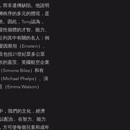
，而非遺傳缺陷。他說明
傳秩序的多元的體現，是
。因此，Tony認為，
樣性個體的才智、能力、
引列其中有關的名人：例
、愛因斯坦（Einstein）、
與及包括21世紀眾多公眾
軟的蓋茨、英國航空企業
one Biles）和有
hael Phelps）、演
（Emma Watson）
紀中，我們的文化，經濟
加以配合。在智力、能力
，方可使每個兒童和成年