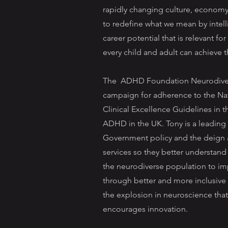
rapidly changing culture, economy
to redefine what we mean by intell
career potential that is relevant for
every child and adult can achieve t
The ADHD Foundation Neurodivers
campaign for adherence to the Nati
Clinical Excellence Guidelines in 
ADHD in the UK. Tony is a leading 
Government policy and the deign a
services so they better understan
the neurodiverse population to im
through better and more inclusive 
the explosion in neuroscience tha
encourages innovation.