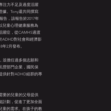
持專注力不足及過度活躍
據。Tony還共同撰寫
ap)報告，該報告於2017年
以兒童心理健康服務為
躍症，從CAMHS過渡
關於ADHD對社會和經濟影
8年2月發布。
年，並擔任過多個志願和
家私營部門企業，國民保
提供針對ADHD組群的專
殊需要的兒童的父母提供
能計劃，促進了更加全面
兒童的需求。在孩子的教