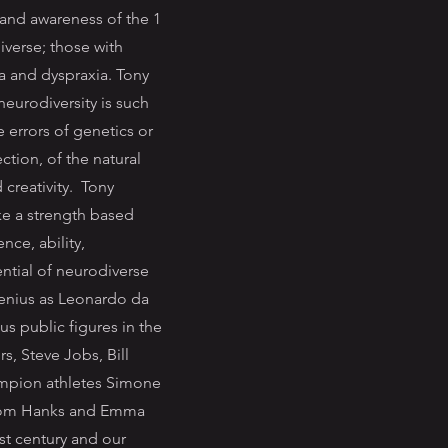
and awareness of the 1
verse; those with
a and dyspraxia. Tony
neurodiversity is such
 errors of genetics or
ection, of the natural
 creativity. Tony
ke a strength based
nce, ability,
ntial of neurodiverse
 genius as Leonardo da
us public figures in the
s, Steve Jobs, Bill
ampion athletes Simone
 Tom Hanks and Emma
st century and our