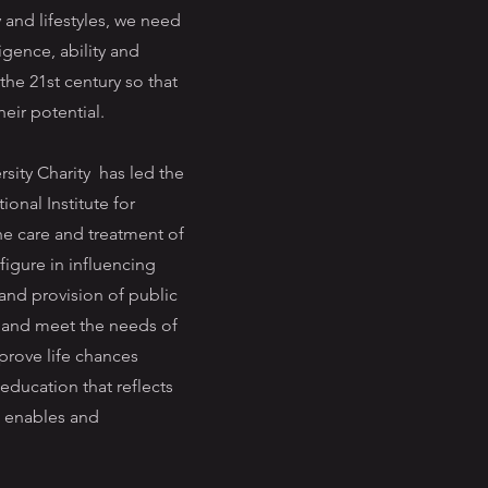
 and lifestyles, we need
igence, ability and
 the 21st century so that
heir potential.
ity Charity has led the
onal Institute for
the care and treatment of
figure in influencing
nd provision of public
d and meet the needs of
prove life chances
education that reflects
t enables and