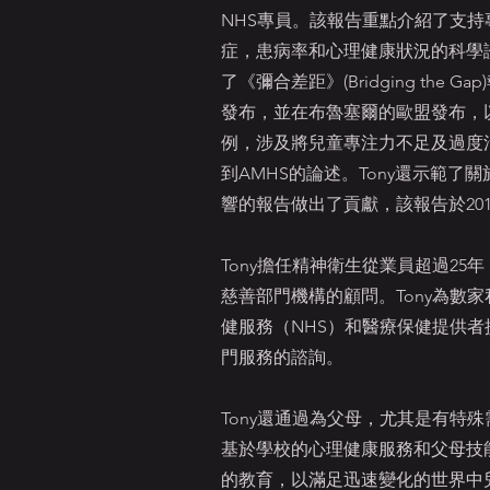
NHS專員。該報告重點介紹了支
症，患病率和心理健康狀況的科學證
了《彌合差距》(Bridging the G
發布，並在布魯塞爾的歐盟發布，
例，涉及將兒童專注力不足及過度活
到AMHS的論述。Tony還示範了
響的報告做出了貢獻，該報告於201
Tony擔任精神衛生從業員超過25
慈善部門機構的顧問。Tony為數
健服務（NHS）和醫療保健提供者
門服務的諮詢。
Tony還通過為父母，尤其是有特
基於學校的心理健康服務和父母技
的教育，以滿足迅速變化的世界中