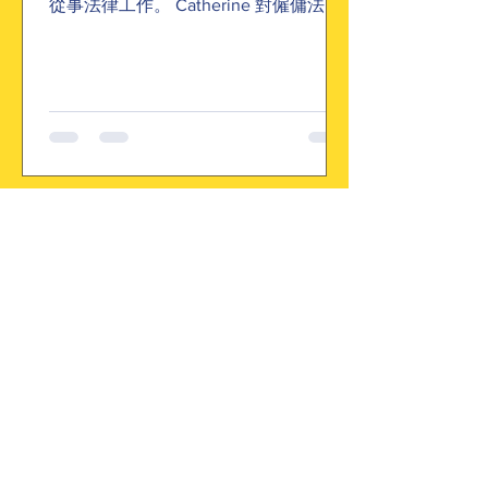
從事法律工作。 Catherine 對僱傭法很
感興趣，原因它是具有「人的因素」。
透過從事僱傭法相關的工作，她希望可
以協助不同工作場所，產生正面影
響。...
letstalkadhd
2021年10月14日