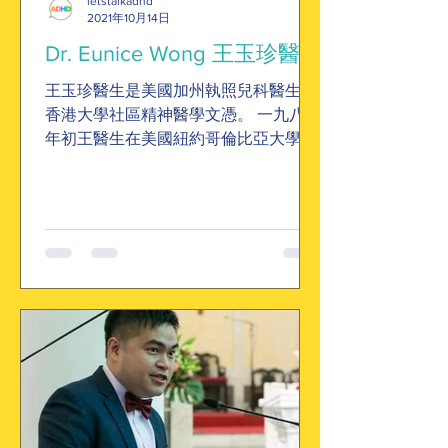
letstalkadhd
2021年10月14日
Dr. Eunice Wong 王玉珍醫生
王玉珍醫生是美國加州執照兒科醫生，
香港大學社區精神醫學文憑。 一九八零
年初王醫生在美國紐約哥倫比亞大學唸
心理輔導碩士，在紐約曼哈頓為青少年
及傷殘人士作心理輔導。 其後在美國華
盛頓州佐治華盛頓大學唸醫學博士四
年。 畢業後在加州受訓，並考取美國兒
科執照文憑。...