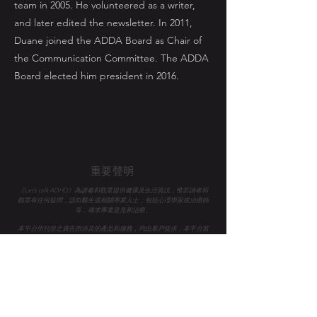
team in 2005. He volunteered as a writer,
and later edited the newsletter. In 2011,
Duane joined the ADDA Board as Chair of
the Communication Committee. The ADDA
Board elected him president in 2016.
重要聲明
《Let’s talk ADHD》為讀者和觀眾提供健康及生活資訊，惟若讀者和
觀眾有任何疑問，請向醫生或相關專業人士，
包括心理學家或治療師
等，尋求專業意見和治療。
本平台所刊登之廣告所涉及的產品和服務，均由客戶提供，本平台當
力求內容真確，惟並不代表本平台及各專家顧問之立場。
Let's Talk ADHD 是一家認證的 B Corp™ 社會企業，致力於提
高香港企業和公眾的ADHD意識與支持，共同轉變生命。
我們
期望創建一個對所有人都有平等工作和機會的世界。