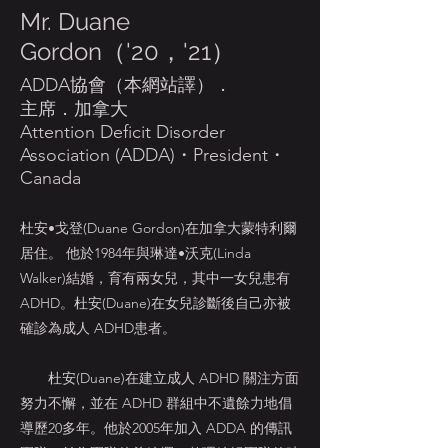
Mr. Duane
Gordon（'20，'21）
ADDA協會（本網站譯）．
主席．加拿大
Attention Deficit Disorder
Association (ADDA)・President・
Canada
杜安•戈登(Duane Gordon)在加拿大蒙特利爾
居住。 他於1984年與琳達•沃克(Linda
Walker)結婚，育有兩女兒，其中一女兒患有
ADHD。杜安(Duane)在女兒診斷後自己亦被
確診為成人 ADHD患者。
杜安(Duane)在建立成人 ADHD 關注方面
努力不懈，並在 ADHD 群組中不遺餘力地倡
導歷20多年。他於2005年加入 ADDA 的傳訊