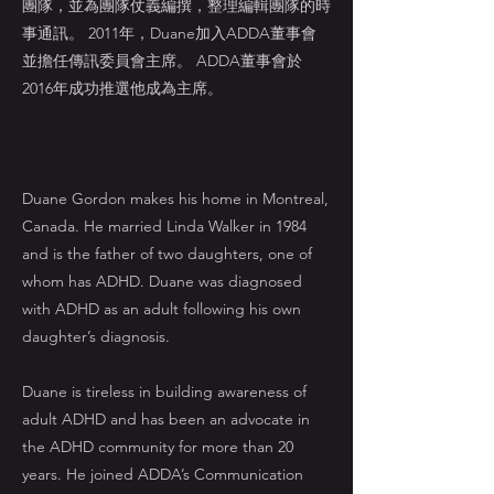
團隊，並為團隊仗義編撰，整理編輯團隊的時
事通訊。 2011年，Duane加入ADDA董事會
並擔任傳訊委員會主席。 ADDA董事會於
2016年成功推選他成為主席。
Duane Gordon makes his home in Montreal,
Canada. He married Linda Walker in 1984
and is the father of two daughters, one of
whom has ADHD. Duane was diagnosed
with ADHD as an adult following his own
daughter’s diagnosis.
Duane is tireless in building awareness of
adult ADHD and has been an advocate in
the ADHD community for more than 20
years. He joined ADDA’s Communication