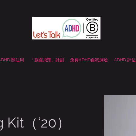
 ADHD 關注周
「腦躍飛翔」計劃
免費ADHD自我測驗
ADHD 評
ng Kit（‘20）