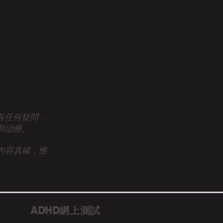
眾有任何疑問，
和治療。
內容真確，惟
ADHD網上測試