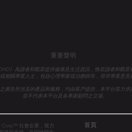
重要聲明
talk ADHD》為讀者和觀眾提供健康及生活資訊，惟若讀者和觀
或相關專業人士，
包括心理學家或治療師等，尋求專業意見
之廣告所涉及的產品和服務，均由客戶提供，本平台當力求
並不代表本平台及各專家顧問之立場。
首​頁
的 B Corp™ 社會企業，致力