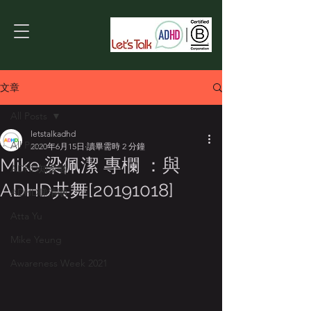
文章
All Posts
letstalkadhd
All Posts
2020年6月15日
讀畢需時 2 分鐘
Mike 梁佩潔 專欄 ：與
ADHD知多啲
ADHD共舞[20191018]
ADHD睇清啲
Atta Yu
Mike Yeung
Awareness Week 2021