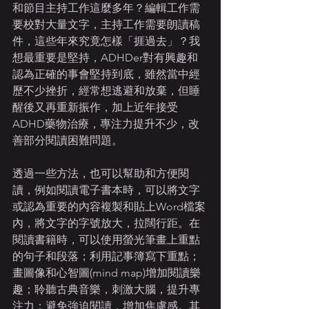
和節目主持工作這麼多年？編輯工作需
要校對大量文字，主持工作需要朗讀稿
件，這些年來究竟怎樣「捱過去」？我
想最重要是堅持，ADHDer對有興趣和
認為正確的事會堅持到底，雖然當中經
歷不少挫折，經常想逃避和放棄，但睡
醒後又再重新振作，加上近年接受
ADHD藥物治療，專注力提升不少，改
善部分閱讀困難問題。
透過一些方法，也可以幫助和方便閱
讀，例如閱讀電子書本時，可以將文字
或認為重要的內容複製和貼上Word檔案
內，將文字的字號放大，拉闊行距。在
閱讀書籍時，可以使用螢光筆畫上重點
的句子和段落；利用記事簿寫下重點；
畫圖像和心智圖‭(‬mind map‭)‬增加閱讀樂
趣；聆聽古典音樂，刺激大腦，提升專
注力；避免強迫閱讀，增加焦慮感。其