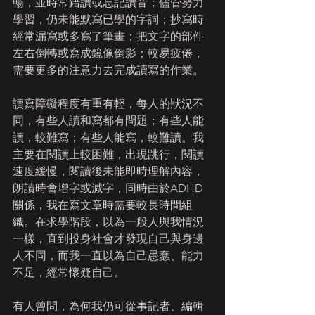
暢，並時常錯讀或忘記讀音；儘管努力
學習，仍未能默寫已學的字詞；抄寫時
經常漏寫或多寫了筆畫；把文字的部件
左右倒轉或寫成鏡像倒影；較易疲倦，
需要更多的注意力去完成讀寫的作業。
讀寫障礙程度有重有輕，每人的狀況不
同，有些人讀和寫都有問題；有些人能
讀，較難寫；有些人能寫，較難讀。我
主要在閱讀上較困難，出現跳行，閱讀
速度緩慢，閱讀後未能即時理解內容，
朗讀時會增字或減字，同時由於ADHD
關係，我在寫文章時需要較長時間組
織。在求學階段，以為一般人與我情況
一樣，直到投身社會才發現自己與身邊
人不同，而我一直以為自己愚蠢、能力
不足，經常懷疑自己。
有人曾問，為何我仍可從事記者、編輯