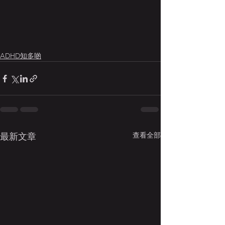
ADHD知多啲
查看全部
最新文章