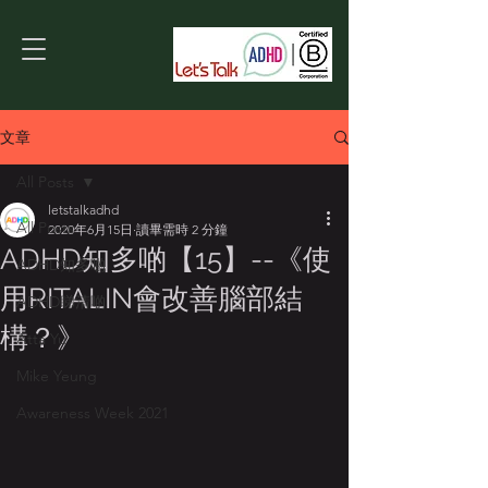
文章
All Posts
letstalkadhd
All Posts
2020年6月15日
讀畢需時 2 分鐘
ADHD知多啲【15】--《使
ADHD知多啲
用RITALIN會改善腦部結
ADHD睇清啲
構？》
Atta Yu
Mike Yeung
Awareness Week 2021