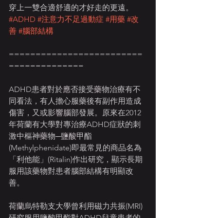
穿上一雙合適舒適的才好走的更遠。
#ADHD
#注意力不足過動症
#用藥
#改
善
#腦部結構
=========================
==============
ADHD患者對於應否接受藥物治療有不
同看法，有人擔心服藥後有副作用造成
傷害，又或影響腦部發展。原來在2012
年荷蘭有大學對專治療ADHD症狀的刺
激中樞神藥物─鹽酸甲酯‭
(‬Methylphenidate‭)‬即最常見的商品名為
「利他能」‭(‬Ritalin‭)‬作出研究，顯示長期
服用該藥物對患者腦部結構有明顯改
善。
荷蘭烏特勒支大學曾利用磁力共振‭(‬MRI‭)‬
研究服用鹽酸甲酯對ADHD兒童患者的