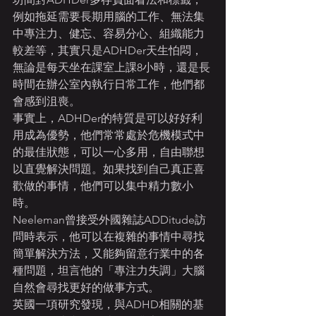
例如拖延需要長期用腦的工作、無法集
中專注力、健忘、容易分心、組織能力
較差等，其實只是ADHDer天生怕悶，
無論是每天坐在課室上課8小時，還是長
時間在辦公室內執行日常工作，他們都
會感到沮喪。
事實上，ADHDer的特質是可以好好利
用成為優勢，他們常常處於危機模式中
的最佳狀態，可以一心多用，自由聯想
以直覺解決問題。如果找到自己真正喜
歡做的事情，他們可以集中精力數小
時。
Neeleman曾接受外國雜誌ADDitude訪
問時表示，他可以在複雜的事情中尋找
簡單解決方法，又能夠留意行業中的各
種問題，坦言他的「專注力失調」大腦
自然會尋找更好的做事方式。
英國一項研究發現，與ADHD相關的基