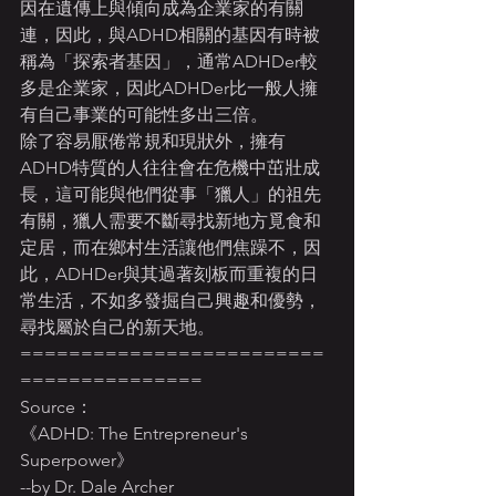
因在遺傳上與傾向成為企業家的有關
連，因此，與ADHD相關的基因有時被
稱為「探索者基因」，通常ADHDer較
多是企業家，因此ADHDer比一般人擁
有自己事業的可能性多出三倍。
除了容易厭倦常規和現狀外，擁有
ADHD特質的人往往會在危機中茁壯成
長，這可能與他們從事「獵人」的祖先
有關，獵人需要不斷尋找新地方覓食和
定居，而在鄉村生活讓他們焦躁不，因
此，ADHDer與其過著刻板而重複的日
常生活，不如多發掘自己興趣和優勢，
尋找屬於自己的新天地。
=========================
===============
Source： 
《ADHD: The Entrepreneur's 
Superpower》
--by Dr. Dale Archer