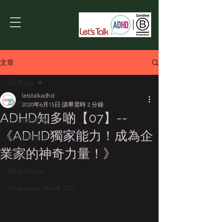
文章
All Posts
letstalkadhd
All Posts
2020年6月15日
讀畢需時 2 分鐘
ADHD知多啲【07】--
ADHD知多啲
《ADHD獨家能力！成為企
ADHD睇清啲
業家的神奇力量！》
Atta Yu
Mike Yeung
Awareness Week 2021