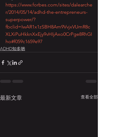
https://www.forbes.com/sites/dalearche
r/2014/05/14/adhd-the-entrepreneurs-
superpower/?
fbclid=IwAR1x1zSBH8Am9VvjxVUmR8c
XLXiPuHkknXxEjy9vHIjAxo0CrPge8RhGI
ho#f059c1659e97
ADHD知多啲
查看全部
最新文章