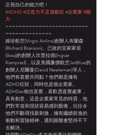
正視自己的能力吧！
#ADHD
#注意力不足過動症
#企業家
#能
力
=========================
==============
維珍航空(Virgin Airline)創辦人布蘭森
(Richard Branson)、已故的宜家家居
(Ikea)的創辦人坎普拉德(Ingvar 
Kamprad)，以及美國廉價航空JetBlue的
創辦人尼爾曼(David Neeleman)等人，
他們有甚麼共同點？他們都是擁有
ADHD症狀，同時也是個企業家。
ADHDer相信直覺，喜歡憑直覺處事，
具有創意，這是企業家常見的特質，他
們對常規和現狀容易感到厭倦，往往令
他們不斷尋找新刺激，擁有繼續前進的
衝動和冒險精神，遇到困難會堅持不下
去解決。
坊間對ADHDer多存負面看法和標籤，