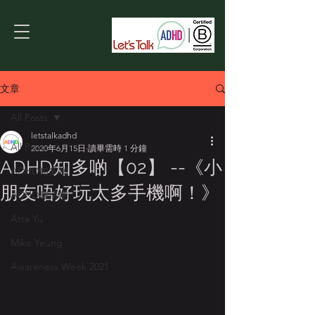
文章
All Posts
letstalkadhd
All Posts
2020年6月15日
讀畢需時 1 分鐘
ADHD知多啲【02】 --《小
ADHD知多啲
朋友唔好玩太多手機啊！》
ADHD睇清啲
Atta Yu
Mike Yeung
Awareness Week 2021