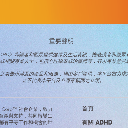
重要聲明
talk ADHD》為讀者和觀眾提供健康及生活資訊，惟若讀者和觀
或相關專業人士，
包括心理學家或治療師等，尋求專業意見
之廣告所涉及的產品和服務，均由客戶提供，本平台當力求
並不代表本平台及各專家顧問之立場。
首​頁
的 B Corp™ 社會企業，致力
D意識與支持，共同轉變生
有關 ADHD
都有平等工作和機會的世