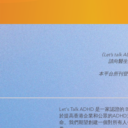
《Let’s 
請向醫生
本平台所刊登
Let's Talk ADHD 是一家認證
於提高香港企業和公眾的ADH
命。
我們期望創建一個對所有人