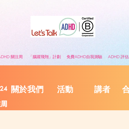
 ADHD 關注周
「腦躍飛翔」計劃
免費ADHD自我測驗
ADHD 評
關於我們
活動
講者