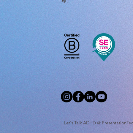
界。
Let's Talk ADHD @ Presentatio