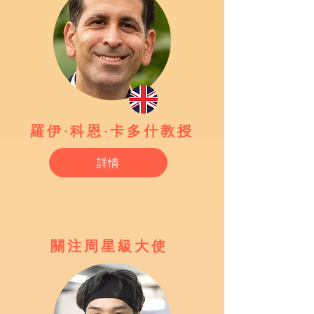
羅伊·科恩·卡多什教授
詳情
關注周星級大使 ​