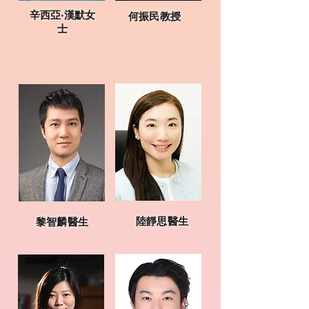
辛西亞‧漢默女
何振民教授
士
陸靜思醫生
黎智麟醫生