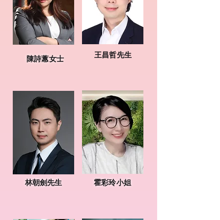
王昌哲先生
陳詩蕙女士
林朝劍先生
霍彩玲小姐