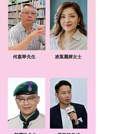
何嘉華先生
凌葉麗嬋女士