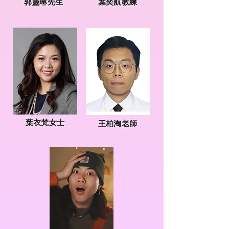
郭靈琳先生
葉奕航教練
葉衣梵女士
王柏淘老師