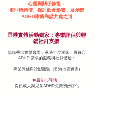
心靈與關係修復：
處理情緒債、探討飲食影響，及創造
ADHD家庭和諧共處之道
香港實體活動獨家：專業評估與輕
鬆社群支援
親臨香港實體會場，享受年度獨家、最符合
ADHD 需求的服務與社群體驗：
專業評估與診斷體驗 (香港地區獨家)
免費初步評估：
提供成人與兒童ADHD免費初步評估
先進科學診斷：
現場試用 fNIRS、MOXO 等先進科學診斷儀
器，透過數據化分析深入了解專注力狀況
趣味互動與社群放鬆 (香港ADHD社群)
放鬆療癒環節：
包括趣味魔術、輕鬆棟篤笑 (Stand-up