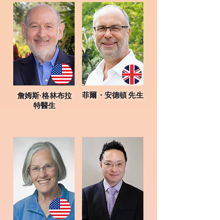
菲爾・安德頓 先生
詹姆斯·格林布拉
特醫生