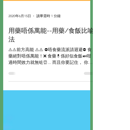
2020年6月15日
讀畢需時 1 分鐘
用藥唔係萬能--用藥/食飯比喻
法
⚠️⚠️前方高能 ⚠️⚠️ ⛔️唔食藥流派請迴避⛔️ 食
藥絕對唔係萬能！❌ 食藥💊係好似食飯🍛咁，
過時間效力就無咗⏰... 而且你要記住， 你食
飯個人係唔會叻㗎🙈... 書要照讀🎒工要照返
💼。 (當然唔係依家呢個時勢😅) 藥只係幫你
更好集中🎯，...