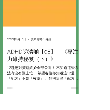
2020年6月15日
讀畢需時 1 分鐘
ADHD睇清啲【08】 --《專注
力維持秘笈（下）》
12種應對策略終於全部公開！ 不知道這些方
法有沒有幫上忙， 希望各位亦知道這12道
「配方」不是「靈藥」， 但把這些「配方」
的慢慢配搭在生活裡， 讓他慢慢地養成習