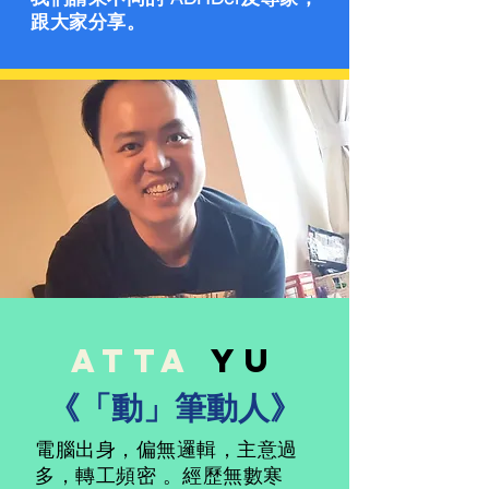
跟大家分享。
Atta
Yu
《​「動」筆動人》
電腦出身，偏無邏輯，主意過
多，轉工頻密 。
經歷無數寒