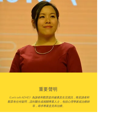
重要聲明
《Let’s talk ADHD》為讀者和觀眾提供健康及生活資訊，惟若讀者和
觀眾有任何疑問，請向醫生或相關專業人士，
包括心理學家或治療師
等，尋求專業意見和治療。
本平台所刊登之廣告所涉及的產品和服務，均由客戶提供，本平台當
力求內容真確，惟並不代表本平台及各專家顧問之立場。
Let's Talk ADHD 是一家認證的 B Corp™ 社會企業，致力於提
高香港企業和公眾的ADHD意識與支持，共同轉變生命。
我們