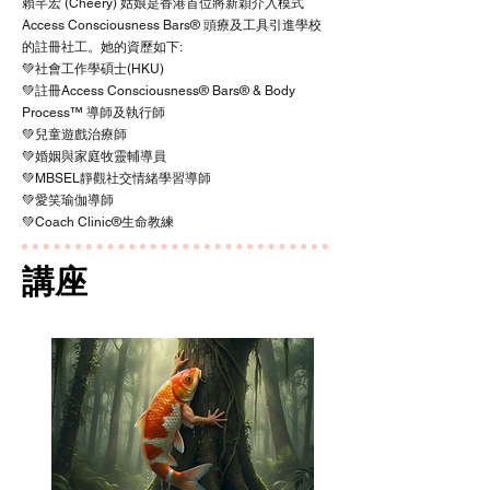
賴芊宏 (Cheery) 姑娘是香港首位將新穎介入模式
Access Consciousness Bars® 頭療及工具引進學校
的註冊社工。她的資歷如下:
💚社會工作學碩士(HKU)
💚註冊Access Consciousness®️ Bars®️ & Body
Process™️ 導師及執行師
💚兒童遊戲治療師
💚婚姻與家庭牧靈輔導員
💚MBSEL靜觀社交情緒學習導師
💚愛笑瑜伽導師
💚Coach Clinic®️生命教練
講座