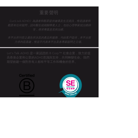
重要聲明
《Let’s talk ADHD》為讀者和觀眾提供健康及生活資訊，惟若讀者和
觀眾有任何疑問，請向醫生或相關專業人士，
包括心理學家或治療師
等，尋求專業意見和治療。
本平台所刊登之廣告所涉及的產品和服務，均由客戶提供，本平台當
力求內容真確，惟並不代表本平台及各專家顧問之立場。
Let's Talk ADHD 是一家認證的 B Corp™ 社會企業，致力於提
高香港企業和公眾的ADHD意識與支持，共同轉變生命。
我們
期望創建一個對所有人都有平等工作和機會的世界。
首​頁
ADHD網上測試
ADHD Awareness Week 25
有關 ADHD