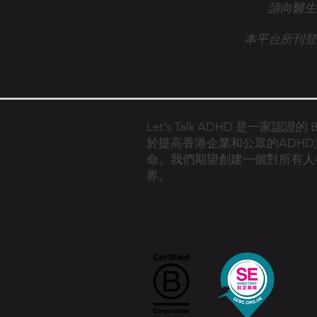
請向醫生
本平台所刊登
Let's Talk ADHD 是一家認證
於提高香港企業和公眾的ADH
命。
我們期望創建一個對所有人
界。