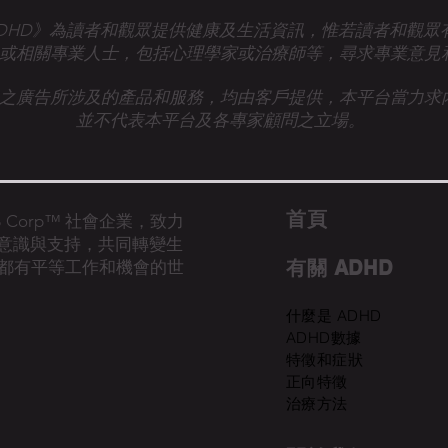
talk ADHD》為讀者和觀眾提供健康及生活資訊，惟若讀者和觀
或相關專業人士，
包括心理學家或治療師等，尋求專業意見
之廣告所涉及的產品和服務，均由客戶提供，本平台當力求
並不代表本平台及各專家顧問之立場。
首​頁
的 B Corp™ 社會企業，致力
D意識與支持，共同轉變生
有關 ADHD
都有平等工作和機會的世
什麼是 ADHD
ADHD數據
特徵和症狀
正向特徵
治療方法