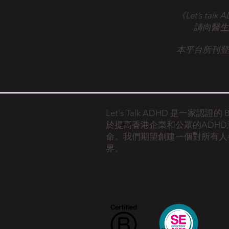
《Let’s 
請向醫生
本平台所刊登
Let's Talk ADHD 是一家認證
於提高香港企業和公眾的ADH
命。
我們期望創建一個對所有人
界。