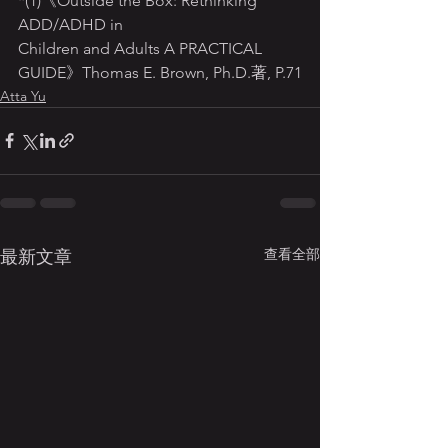
*(1)《Outside the Box: Rethinking 
ADD/ADHD in
Children and Adults A PRACTICAL 
GUIDE》Thomas E. Brown, Ph.D.著, P.71
Atta Yu
查看全部
最新文章