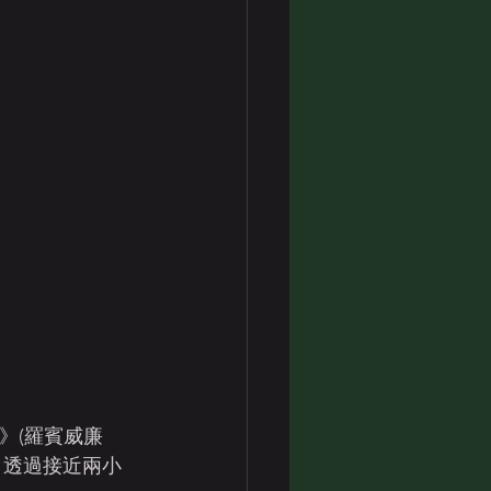
nd》(羅賓威廉
，透過接近兩小