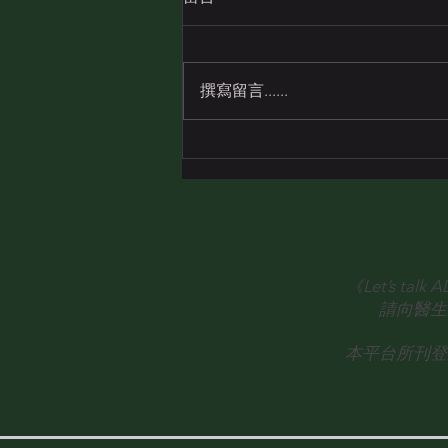
撰寫留言......
#與ADHD共舞—「...用開放態
度迎接將來走到自己的人，總
有人沒因而離開您...」
《Let’s 
請向醫生
本平台所刊登