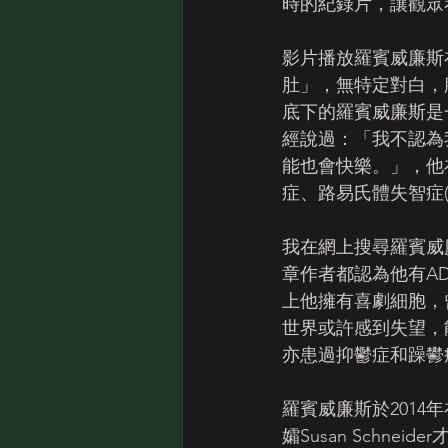
時的紀錄片，讓觀眾
影片播放羅賓威廉斯
肚」，無特定對白，
底下的羅賓威廉斯是
經說過：「我不認為
能也會快樂。」，他
症、路易氏體失智症(Le
我在網上搜尋羅賓威
章作者都認為他有A
上他擁有喜劇細胞，
世界或許感到失望，
亦患過抑鬱症和躁鬰
羅賓威廉斯於201
孀Susan Schn