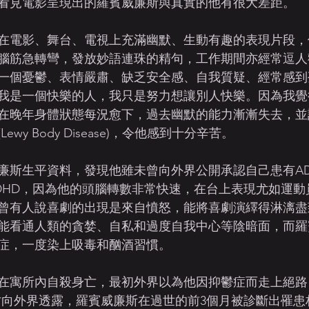
看見電影呈現出的羅賓威廉斯與真實的他有很大差距。
在電影、舞台、電視上充滿幽默、生動有趣的表現片段，
腦筋急轉彎，發放妙語連珠的精句，工作期間亦經常逗人
一個憂鬱、表情嚴肅、缺乏安全感、自我質疑、經常感到
我是一個快樂的人，我只是努力想讓別人快樂。因為我覺
在晚年身體狀態每況愈下，過去幽默的能力漸漸失去，並
wy Body Disease)，令他感到十分辛苦。
廉斯生平資料，發現他雖未曾向外界公開承認自己患有AD
DHD，因為他的頭腦轉數非常快速，在台上表現尤如運動
曾有人說喜劇的出現是來自憤怒，能將喜劇演繹得淋漓盡
能看通人類的貪婪、自私和過度自我中心等陰暗面，而羅
症，一度染上吸毒和酗酒習慣。
4年在寓所內自殺身亡，最初外界以為他因抑鬱症而走上絕
eider才向外界透露，羅賓威廉斯在過世的前3個月被診斷出罹