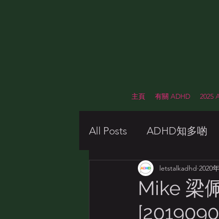
主頁
有關 ADHD
2025
All Posts
ADHD知多啲
Awareness Week 2021
letstalkadhd
2020
Mike 
[2019090