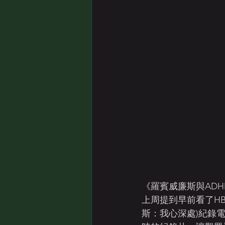
《羅賓威廉斯與ADH
上周提到早前看了HBO頻道
斯：我心深處)紀錄