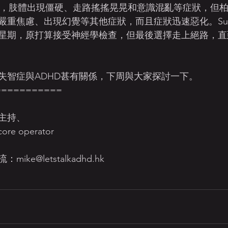
s disease)，肢體出現僵硬、走路搖搖晃晃和意識混亂等症狀，
嚴重焦慮、出現幻覺等其他症狀，而且症狀迅速惡化。Sus
星期，原打算接受神經學檢查，但最後選擇走上絕路，直
失智症與ADHD甚有關係，下周與大家探討一下。
===========
主持、
ore operator
ke@letstalkadhd.hk