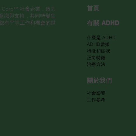
首​頁
的 B Corp™ 社會企業，致力
D意識與支持，共同轉變生
有關 ADHD
都有平等工作和機會的世
什麼是 ADHD
ADHD數據
特徵和症狀
正向特徵
治療方法
關於我們
​社會影響
工作參考