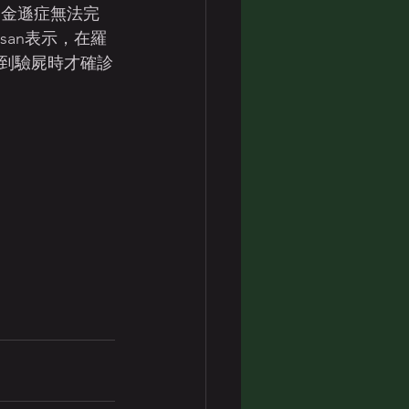
但柏金遜症無法完
an表示，在羅
到驗屍時才確診