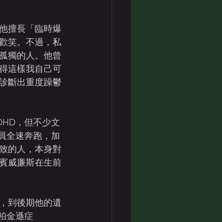
他擅長「臨時爆
歡笑。不過，私
孤獨的人。他曾
得這樣我自己可
診斷出重度躁鬱
HD，但不少文
員全速奔跑，加
致的人，本身對
賓威廉斯在生前
路，到後期他的遺
患柏金遜症