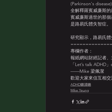
(Parkinson'
全解釋羅賓威廉斯的
賓威廉斯過世的那個
是路易氏體失智症。
研究顯示，路易氏體
=============
專欄作者：
報紙網站財經記者、
「Let’s talk ADHD」c
——Mike 梁佩潔
歡迎大家來信互相交流：mi
ADHD睇清啲
Mike Yeung