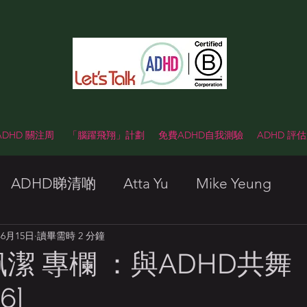
 ADHD 關注周
「腦躍飛翔」計劃
免費ADHD自我測驗
ADHD 評
ADHD睇清啲
Atta Yu
Mike Yeung
年6月15日
讀畢需時 2 分鐘
梁佩潔 專欄 ：與ADHD共舞
6]