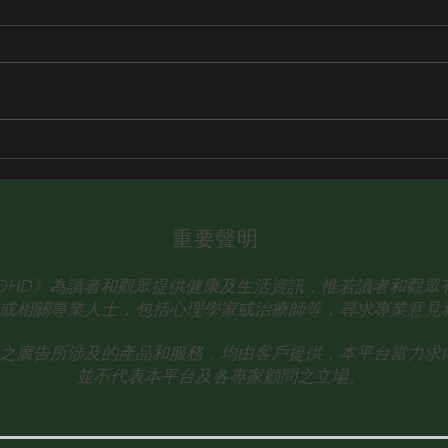
#與ADHD共舞—「...ADHDer
除了定時覆診服藥外，冥想是
一種輔助方法減輕症狀。」
重要聲明
talk ADHD》為讀者和觀眾提供健康及生活資訊，惟若讀者和觀
或相關專業人士，
包括心理學家或治療師等，尋求專業意見
之廣告所涉及的產品和服務，均由客戶提供，本平台當力求
並不代表本平台及各專家顧問之立場。