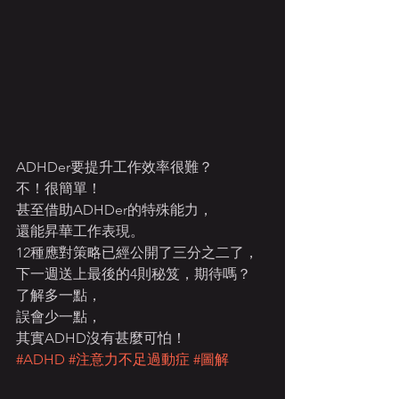
ADHDer要提升工作效率很難？
不！很簡單！
甚至借助ADHDer的特殊能力，
還能昇華工作表現。
12種應對策略已經公開了三分之二了，
下一週送上最後的4則秘笈，期待嗎？
了解多一點，
誤會少一點，
其實ADHD沒有甚麼可怕！
#ADHD
#注意力不足過動症
#圖解