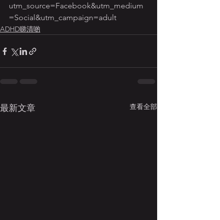
utm_source=Facebook&utm_medium
=Social&utm_campaign=adult
ADHD睇清啲
查看全部
最新文章