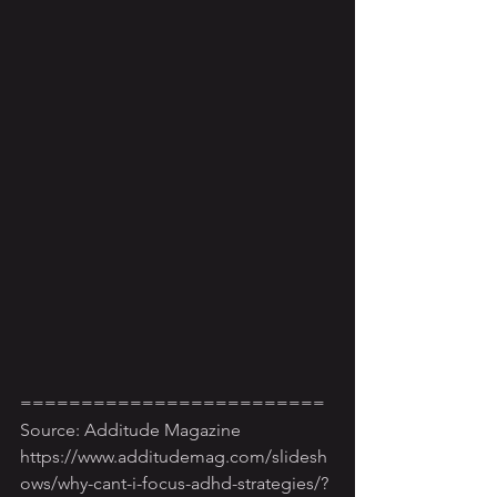
=========================
Source: Additude Magazine
https://www.additudemag.com/slidesh
ows/why-cant-i-focus-adhd-strategies/?