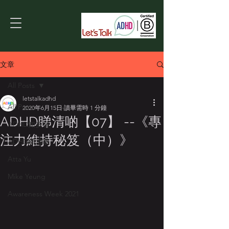
文章
All Posts
letstalkadhd
All Posts
2020年6月15日
讀畢需時 1 分鐘
ADHD睇清啲【07】 --《專
ADHD知多啲
注力維持秘笈（中）》
ADHD睇清啲
Atta Yu
Mike Yeung
Awareness Week 2021