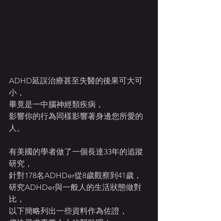
ADHD延誤治療甚至失醫的後果可大可
小，
畢竟是一中腦神經類疾病，
影響你的行為同樣影響著身邊您所愛的
人。
有美國的學者做了一個長達33年的追蹤
研究，
針對178名ADHDer從8歲觀察到41歲，
研究ADHDer與一般人的生活狀態做對
比，
以下簡略列出一些資料作為佐證，