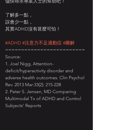
儘快尋求專業人士的幫助吧！
了解多一點，
誤會少一點，
其實ADHD沒有甚麼可怕！
#ADHD
#注意力不足過動症
#圖解
=========================
Source:
1. Joel Nigg, Attention-
deficit/hyperactivity disorder and 
adverse health outcomes. Clin Psychol 
Rev. 2013 Mar:33(2): 215-228
2. Peter S. Jensen, MD Comparing 
Multimodal Tx of ADHD and Control 
Subjects' Reports