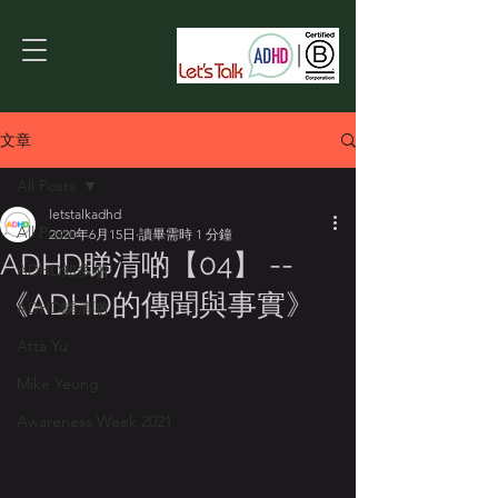
文章
All Posts
letstalkadhd
All Posts
2020年6月15日
讀畢需時 1 分鐘
ADHD睇清啲【04】 --
ADHD知多啲
《ADHD的傳聞與事實》
ADHD睇清啲
Atta Yu
Mike Yeung
Awareness Week 2021