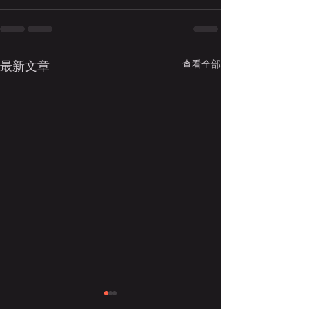
查看全部
最新文章